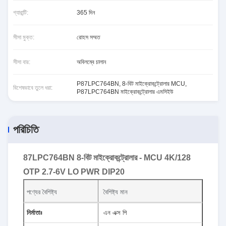
গ্যারান্টি:
365 দিন
সীসা মুক্ত:
রোহস সম্মত
সীসা বার:
অবিলম্বে চালান
P87LPC764BN
,
8-বিট মাইক্রোকন্ট্রোলার MCU
,
বিশেষভাবে তুলে ধরা:
P87LPC764BN মাইক্রোকন্ট্রোলার এমসিইউ
পরিচিতি
87LPC764BN 8-বিট মাইক্রোকন্ট্রোলার - MCU 4K/128
OTP 2.7-6V LO PWR DIP20
পণ্যের বৈশিষ্ট্য
বৈশিষ্ট্য মান
নির্মাতাঃ
এন এক্স পি