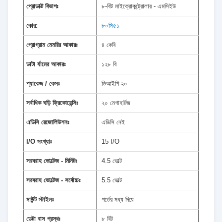
প্রোডাক্ট বিভাগঃ
৮-বিট মাইক্রোকন্ট্রোলার - এমসিইউ
কোর:
৮০সি৫১
প্রোগ্রাম মেমরির আকারঃ
৪ কেবি
ডাটা র্যামের আকারঃ
১২৮ বি
প্যাকেজ / কেসঃ
ডিআইপি-২০
সর্বাধিক ঘড়ি ফ্রিকোয়েন্সিঃ
২০ মেগাহার্টজ
এডিসি রেজোলিউশনঃ
এডিসি নেই
I/O সংখ্যাঃ
15 I/O
সরবরাহ ভোল্টেজ - মিনিটঃ
4.5 ভোল্ট
সরবরাহ ভোল্টেজ - সর্বোচ্চঃ
5.5 ভোল্ট
মাউন্ট স্টাইলঃ
গর্তের মধ্য দিয়ে
ডেটা বাস প্রস্থঃ
৮ বিট