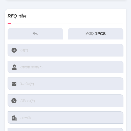
RT৮০৭৭জিকিউডব্লিউ
RFQ পাঠান
1PCS
স্টক:
MOQ: