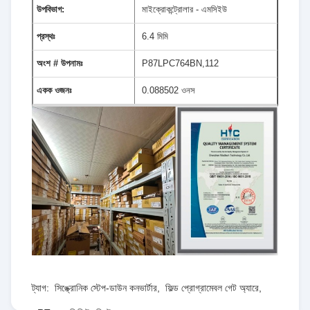
উপবিভাগ:
মাইক্রোকন্ট্রোলার - এমসিইউ
প্রস্থঃ
6.4 মিমি
অংশ # উপনামঃ
P87LPC764BN,112
একক ওজনঃ
0.088502 ওনস
ট্যাগ:
সিঙ্ক্রোনিক স্টেপ-ডাউন কনভার্টার
,
ফিল্ড প্রোগ্রামেবল গেট অ্যারে
,