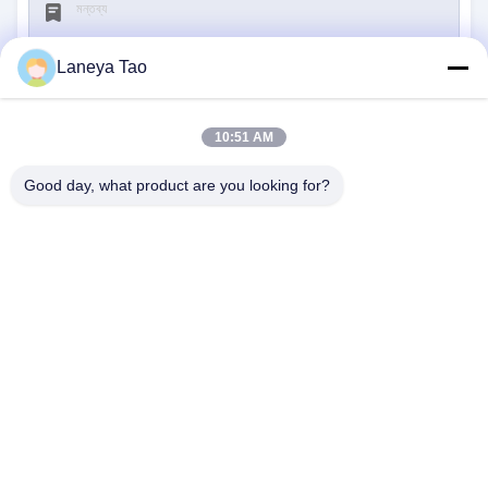
Laneya Tao
10:51 AM
জমা দিন
Good day, what product are you looking for?
আমাদের সাথে যোগাযোগ
ঠিকানা:
রুম ১২০৫-১২০৭, নংগাং বিল্ডিং, হুয়াফু রোড, ফুটিয়ান
ডিস্ট্রিক্ট, শেনজেন, গুয়াংডং, চীন
ই-মেইল:
sales@wisdtech.com.cn
ফোন:
86-0755-23606019