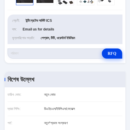
শ্রেণী:
ইন্টিগ্রেটেড সার্কিট ICS
দাম:
Email us for details
মূল্যপরিশোধ পদ্ধতি:
পেপ্যাল, টিটি, ওয়েস্টার্ন ইউনিয়ন
RFQ
বিশেষ উল্লেখ
তারিখ কোড:
নতুন কোড
দ্বারা শিপিং:
ডিএইচএল/ইউপিএস/ফেডেক্স
শর্ত:
নতুন*প্রথম সংস্করণ