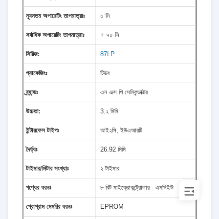
ন্যূনতম অপারেটিং তাপমাত্রাঃ
০ সি
সর্বাধিক অপারেটিং তাপমাত্রাঃ
+ ৭০ সি
সিরিজ:
87LP
প্যাকেজিংঃ
টিউব
ব্র্যান্ডঃ
এন এক্স পি সেমিকন্ডাক্টর
উচ্চতা:
3.২ মিমি
ইন্টারফেস টাইপঃ
আই২সি, ইউএআরটি
দৈর্ঘ্যঃ
26.92 মিমি
টাইমার/মিটার সংখ্যাঃ
২ টাইমার
পণ্যের ধরনঃ
৮-বিট মাইক্রোকন্ট্রোলার - এমসিইউ
প্রোগ্রাম মেমরির ধরনঃ
EPROM