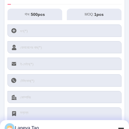
500pcs
1pcs
স্টক:
MOQ:
Laneya Tao