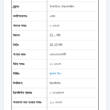
ব্র্যান্ডঃ
ইনফাইনন টেকনোলজিস
কনফিগারেশনঃ
একক
পতনের সময়ঃ
৮ এনএস
উচ্চতা:
21.১ মিমি
দৈর্ঘ্যঃ
16.13 মিমি
পণ্যের ধরনঃ
এমওএসএফইটি
উঠার সময়ঃ
২৭ এনএস
সিরিজ:
কুলমস সি৩
উপবিভাগ:
ট্রানজিস্টর
ট্রানজিস্টর প্রকারঃ
১ এন-চ্যানেল
সাধারণত বন্ধ হওয়ার সময়ঃ
১১১ এনএস