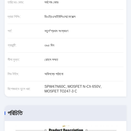
তারিখের কোড:
সর্বশেষ কোড
দ্বারা শিপিং:
ডিএইচএল/ইউপিএস/ফেডেক্স
শর্ত:
নতুন*প্রথম সংস্করণ
গ্যারান্টি:
৩৬৫ দিন
সীসা মুক্ত:
রোহস সম্মত
লিড টাইম:
অবিলম্বে পাঠানো
SPW47N60C
,
MOSFET N-Ch 650V
,
বিশেষভাবে তুলে ধরা:
MOSFET TO247-3 C
পরিচিতি