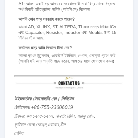
A1: আমরা একটি বড় আকারের সরবরাহকারী সারা বিশ্ব থেকে বিখ্যাত
অর্ধপরিবাহী ইন্টিগ্রেটেড সার্কিট (আইসিএস) বিশেষজ্ঞ
আপনি কোন পণ্য সরবরাহ করতে পারেন?
আমরা AD, XILINX, ST, ALTERA, TI এবং সমস্ত সিরিজ ICs
এবং Capacitor, Resistor, Inductor এবং Moulds উপর 15
মিলিয়ন স্টক আছে.
অর্ডারের জন্য আমি কিভাবে টাকা দেব?
আমরা ব্যাংক ট্রান্সফার, ওয়েস্টার্ন ইউনিয়ন, পেপাল, এসক্রো গ্রহণ করি
(আপনি যদি অন্য পদ্ধতি পছন্দ করেন, আমাদের সাথে যোগাযোগ করুন)
উইজডটেক টেকনোলজি কো। লিমিটেড
টেলিফোনঃ +86-755-23606019
ঠিকানা: রুম ১২০৫-১২০৭, নানগাং বিল্ডিং, হুয়াফু রোড,
ফুটিয়ান জেলা,শেঞ্জেন,গুয়াংডং,চীন
লেনিয়া