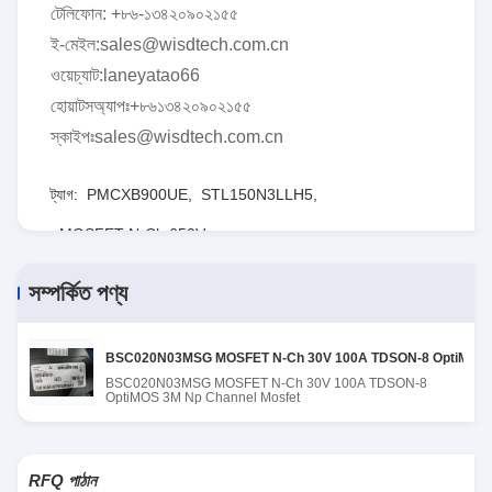
টেলিফোন: +৮৬-১৩৪২০৯০২১৫৫
ই-মেইল:sales@wisdtech.com.cn
ওয়েচ্যাট:laneyatao66
হোয়াটসঅ্যাপঃ+৮৬১৩৪২০৯০২১৫৫
স্কাইপঃsales@wisdtech.com.cn
ট্যাগ:
PMCXB900UE
,
STL150N3LLH5
,
MOSFET N-Ch 650V
সম্পর্কিত পণ্য
BSC020N03MSG MOSFET N-Ch 30V 100A TDSON-8 OptiMOS 3M এন
BSC020N03MSG MOSFET N-Ch 30V 100A TDSON-8
OptiMOS 3M Np Channel Mosfet
RFQ পাঠান