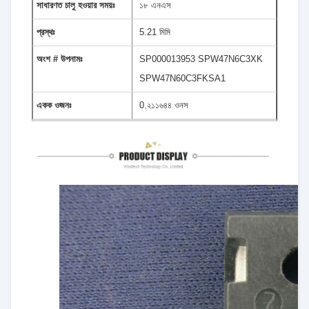
সাধারণত চালু হওয়ার সময়ঃ
১৮ এনএস
প্রস্থঃ
5.21 মিমি
অংশ # উপনামঃ
SP000013953 SPW47N6C3XK
SPW47N60C3FKSA1
একক ওজনঃ
0.২১১৬৪৪ ওনস