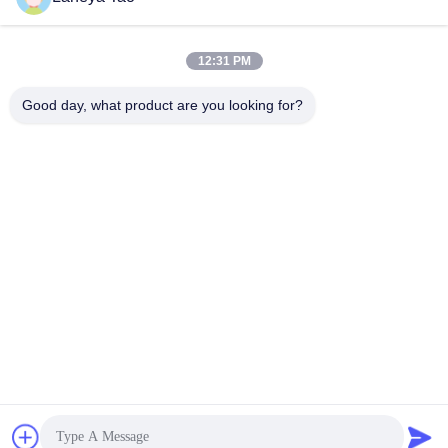
12:31 PM
জমা দিন
Good day, what product are you looking for?
আমাদের সাথে যোগাযোগ
ঠিকানা:
রুম ১২০৫-১২০৭, নংগাং বিল্ডিং, হুয়াফু রোড, ফুটিয়ান
ডিস্ট্রিক্ট, শেনজেন, গুয়াংডং, চীন
ই-মেইল:
sales@wisdtech.com.cn
ফোন:
86-0755-23606019
গোপনীয়তা নীতি |
চীন ভালো মানের ইন্টিগ্রেটেড সার্কিট ICS সরবরাহকারী.কপিরাইট © 2023-2026