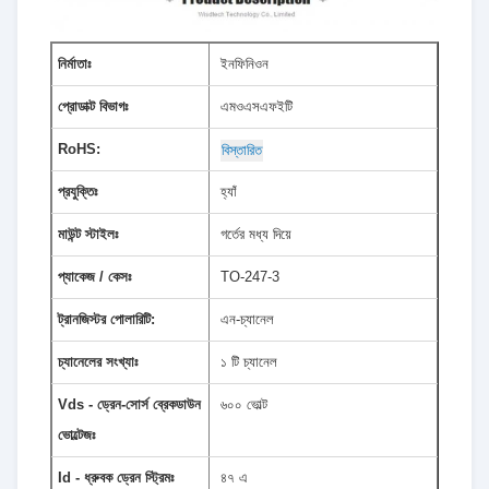
নির্মাতাঃ
ইনফিনিওন
প্রোডাক্ট বিভাগঃ
এমওএসএফইটি
RoHS:
বিস্তারিত
প্রযুক্তিঃ
হ্যাঁ
মাউন্ট স্টাইলঃ
গর্তের মধ্য দিয়ে
প্যাকেজ / কেসঃ
TO-247-3
ট্রানজিস্টর পোলারিটি:
এন-চ্যানেল
চ্যানেলের সংখ্যাঃ
১ টি চ্যানেল
Vds - ড্রেন-সোর্স ব্রেকডাউন
৬০০ ভোল্ট
ভোল্টেজঃ
Id - ধ্রুবক ড্রেন স্ট্রিমঃ
৪৭ এ