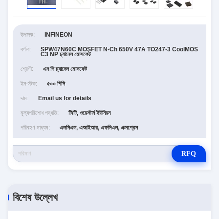
উত্পাদক:
INFINEON
বর্ণনা:
SPW47N60C MOSFET N-Ch 650V 47A TO247-3 CoolMOS
C3 NP চ্যানেল মোসফেট
শ্রেণী:
এন পি চ্যানেল মোসফেট
ইন-স্টক:
৫০০ পিসি
দাম:
Email us for details
মূল্যপরিশোধ পদ্ধতি:
টি/টি, ওয়েস্টার্ন ইউনিয়ন
পরিবহণ মাধ্যম:
এলসিএল, এআইআর, এফসিএল, এক্সপ্রেস
RFQ
বিশেষ উল্লেখ