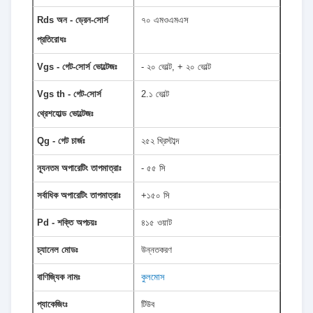
Rds অন - ড্রেন-সোর্স
৭০ এমওএমএস
প্রতিরোধঃ
Vgs - গেট-সোর্স ভোল্টেজঃ
- ২০ ভোল্ট, + ২০ ভোল্ট
Vgs th - গেট-সোর্স
2.১ ভোল্ট
থ্রেশহোল্ড ভোল্টেজঃ
Qg - গেট চার্জঃ
২৫২ খ্রিস্টাব্দ
ন্যূনতম অপারেটিং তাপমাত্রাঃ
- ৫৫ সি
সর্বাধিক অপারেটিং তাপমাত্রাঃ
+১৫০ সি
Pd - শক্তি অপচয়ঃ
৪১৫ ওয়াট
চ্যানেল মোডঃ
উন্নতকরণ
বাণিজ্যিক নামঃ
কুলমোস
প্যাকেজিংঃ
টিউব