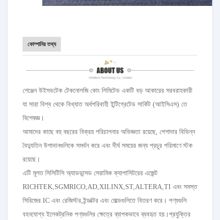
কোম্পানির তথ্য
শেঞ্জেন উইসডটেক টেকনোলজি কোং লিমিটেড একটি বড় আকারের সরবরাহকারী
যা সারা বিশ্ব থেকে বিখ্যাত অর্ধপরিবাহী ইন্টিগ্রেটেড সার্কিট (আইসিএস) তে
বিশেষজ্ঞ।
আমাদের কাছে বহু বছরের বিক্রয় পরিচালনার অভিজ্ঞতা রয়েছে, পেশাদার বিভিন্ন
বৈদ্যুতিন উপাদানগুলিকে সমর্থন করে এবং দীর্ঘ সময়ের জন্য প্রচুর পরিমাণে স্টক
রয়েছে।
এটি মূলত সিসিটিসি অ্যাডভান্সড সেরামিক ক্যাপাসিটরের এজেন্ট
RICHTEK,SGMRICO,AD,XILINX,ST,ALTERA,TI এবং সমস্ত
সিরিজের IC এবং রেজিস্টর,ইন্ডাক্টর এবং মোল্ডগুলিতে বিতরণ করে। পণ্যগুলি
বহনযোগ্য ইলেকট্রনিক পণ্যগুলির ক্ষেত্রে ব্যাপকভাবে ব্যবহৃত হয়।প্রযুক্তির