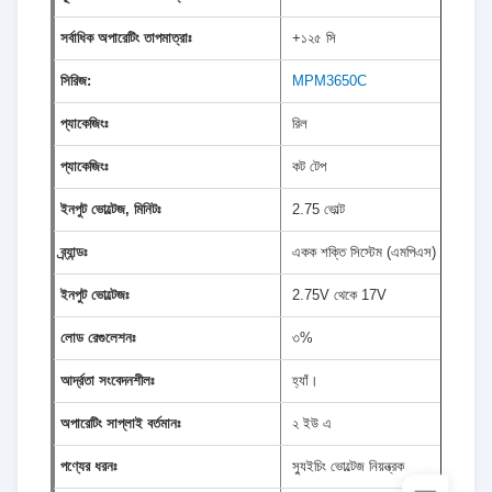
সর্বাধিক অপারেটিং তাপমাত্রাঃ
+১২৫ সি
সিরিজ:
MPM3650C
প্যাকেজিংঃ
রিল
প্যাকেজিংঃ
কট টেপ
ইনপুট ভোল্টেজ, মিনিটঃ
2.75 ভোল্ট
ব্র্যান্ডঃ
একক শক্তি সিস্টেম (এমপিএস)
ইনপুট ভোল্টেজঃ
2.75V থেকে 17V
লোড রেগুলেশনঃ
৩%
আর্দ্রতা সংবেদনশীলঃ
হ্যাঁ।
অপারেটিং সাপ্লাই বর্তমানঃ
২ ইউ এ
পণ্যের ধরনঃ
স্যুইচিং ভোল্টেজ নিয়ন্ত্রক