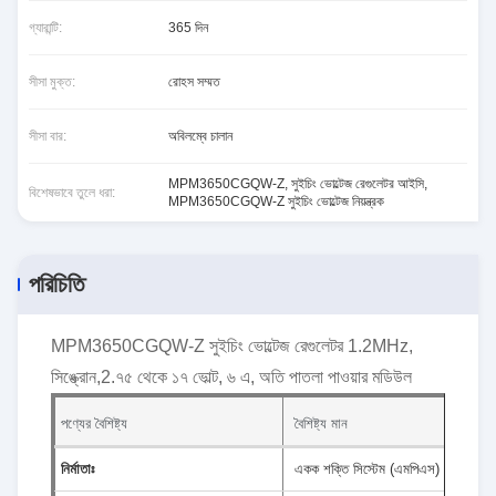
গ্যারান্টি:
365 দিন
সীসা মুক্ত:
রোহস সম্মত
সীসা বার:
অবিলম্বে চালান
MPM3650CGQW-Z
,
সুইচিং ভোল্টেজ রেগুলেটর আইসি
,
বিশেষভাবে তুলে ধরা:
MPM3650CGQW-Z সুইচিং ভোল্টেজ নিয়ন্ত্রক
পরিচিতি
MPM3650CGQW-Z সুইচিং ভোল্টেজ রেগুলেটর 1.2MHz,
সিঙ্ক্রোন,2.৭৫ থেকে ১৭ ভোল্ট, ৬ এ, অতি পাতলা পাওয়ার মডিউল
পণ্যের বৈশিষ্ট্য
বৈশিষ্ট্য মান
নির্মাতাঃ
একক শক্তি সিস্টেম (এমপিএস)