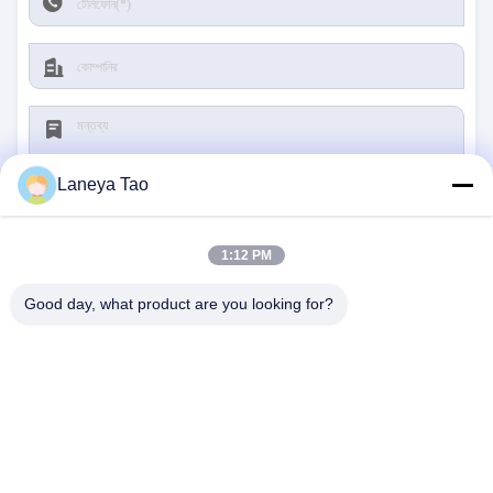
Laneya Tao
1:12 PM
জমা দিন
Good day, what product are you looking for?
আমাদের সাথে যোগাযোগ
ঠিকানা:
রুম ১২০৫-১২০৭, নংগাং বিল্ডিং, হুয়াফু রোড, ফুটিয়ান
ডিস্ট্রিক্ট, শেনজেন, গুয়াংডং, চীন