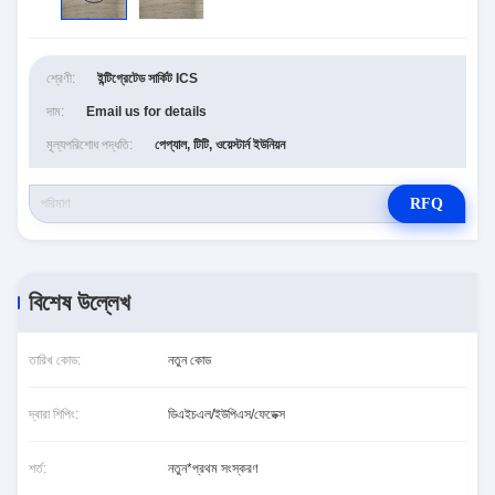
শ্রেণী:
ইন্টিগ্রেটেড সার্কিট ICS
দাম:
Email us for details
মূল্যপরিশোধ পদ্ধতি:
পেপ্যাল, টিটি, ওয়েস্টার্ন ইউনিয়ন
RFQ
বিশেষ উল্লেখ
তারিখ কোড:
নতুন কোড
দ্বারা শিপিং:
ডিএইচএল/ইউপিএস/ফেডেক্স
শর্ত:
নতুন*প্রথম সংস্করণ