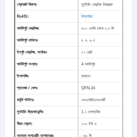
প্রোডাক্ট বিভাগঃ
স্যুইচিং ভোল্টেজ নিয়ন্ত্রক
RoHS:
বিস্তারিত
আউটপুট ভোল্টেজঃ
৬০০ এমভি থেকে ৩.৩ ভি
আউটপুট বর্তমানঃ
৫ এ, ৬ এ
ইনপুট ভোল্টেজ, সর্বোচ্চঃ
১৭ ভোল্ট
আউটপুট সংখ্যাঃ
4 আউটপুট
টপোলজিঃ
বাড়াতে
প্যাকেজ / কেসঃ
QFN-24
মাউন্ট স্টাইলঃ
এসএমডি/এসএমটি
স্যুইচিং ফ্রিকোয়েন্সিঃ
1.২ মেগাহার্টজ
নীরব স্রোত:
১০০ ইউ এ
ন্যূনতম অপারেটিং তাপমাত্রাঃ
- ৪০ সি