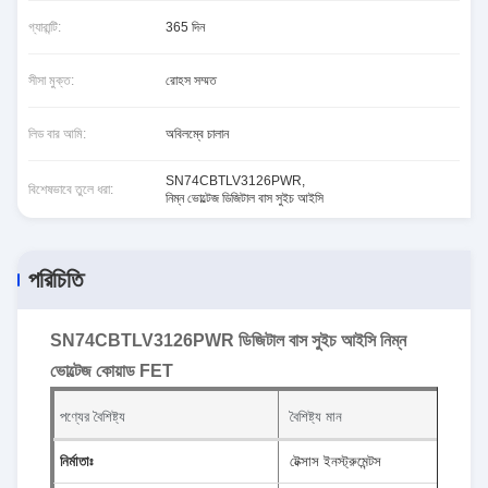
গ্যারান্টি:
365 দিন
সীসা মুক্ত:
রোহস সম্মত
লিড বার আমি:
অবিলম্বে চালান
SN74CBTLV3126PWR
,
বিশেষভাবে তুলে ধরা:
নিম্ন ভোল্টেজ ডিজিটাল বাস সুইচ আইসি
পরিচিতি
SN74CBTLV3126PWR ডিজিটাল বাস সুইচ আইসি নিম্ন
ভোল্টেজ কোয়াড FET
পণ্যের বৈশিষ্ট্য
বৈশিষ্ট্য মান
নির্মাতাঃ
টেক্সাস ইনস্ট্রুমেন্টস