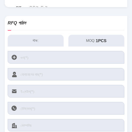
RT৮০৭৭জিকিউডব্লিউ
RFQ পাঠান
1PCS
স্টক:
MOQ: