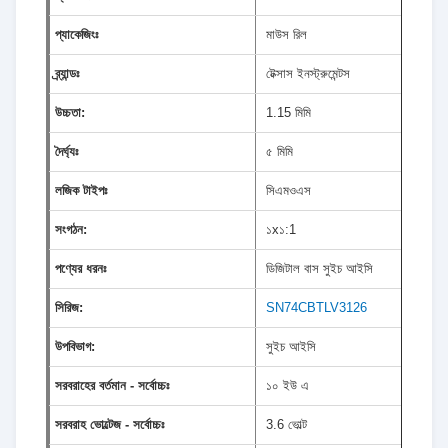
প্যাকেজিংঃ
মাউস রিল
ব্র্যান্ডঃ
টেক্সাস ইনস্ট্রুমেন্টস
উচ্চতা:
1.15 মিমি
দৈর্ঘ্যঃ
৫ মিমি
লজিক টাইপঃ
সিএমওএস
সংগঠন:
১x১:1
পণ্যের ধরনঃ
ডিজিটাল বাস সুইচ আইসি
সিরিজ:
SN74CBTLV3126
উপবিভাগ:
সুইচ আইসি
সরবরাহের বর্তমান - সর্বোচ্চঃ
১০ ইউ এ
সরবরাহ ভোল্টেজ - সর্বোচ্চঃ
3.6 ভোল্ট