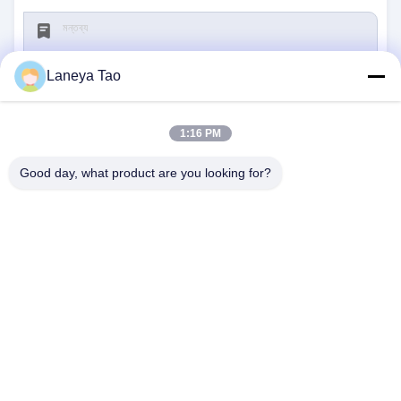
Laneya Tao
1:16 PM
জমা দিন
Good day, what product are you looking for?
আমাদের সাথে যোগাযোগ
ঠিকানা:
রুম ১২০৫-১২০৭, নংগাং বিল্ডিং, হুয়াফু রোড, ফুটিয়ান
ডিস্ট্রিক্ট, শেনজেন, গুয়াংডং, চীন
ই-মেইল:
sales@wisdtech.com.cn
ফোন:
86-0755-23606019