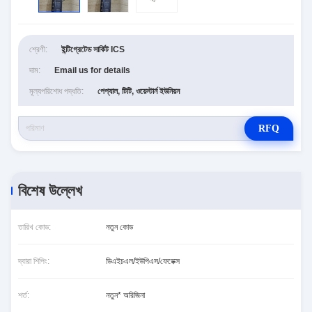
শ্রেণী:
ইন্টিগ্রেটেড সার্কিট ICS
দাম:
Email us for details
মূল্যপরিশোধ পদ্ধতি:
পেপ্যাল, টিটি, ওয়েস্টার্ন ইউনিয়ন
RFQ
বিশেষ উল্লেখ
তারিখ কোড:
নতুন কোড
দ্বারা শিপিং:
ডিএইচএল/ইউপিএস/ফেডেক্স
শর্ত:
নতুন* অরিজিনা