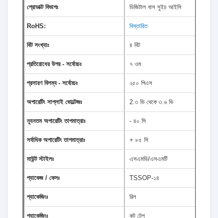
প্রোডাক্ট বিভাগঃ
ডিজিটাল বাস সুইচ আইসি
RoHS:
বিস্তারিত
বিট সংখ্যাঃ
৪ বিট
প্রতিরোধের উপর - সর্বোচ্চঃ
৭ ওম
প্রসারণ বিলম্ব - সর্বোচ্চঃ
২৫০ পিএস
অপারেটিং সাপ্লাই ভোল্টেজঃ
2.৩ ভি থেকে ৩.৬ ভি
ন্যূনতম অপারেটিং তাপমাত্রাঃ
- ৪০ সি
সর্বাধিক অপারেটিং তাপমাত্রাঃ
+ ৮৫ সি
মাউন্ট স্টাইলঃ
এসএমডি/এসএমটি
প্যাকেজ / কেসঃ
TSSOP-১৪
প্যাকেজিংঃ
রিল
প্যাকেজিংঃ
কট টেপ