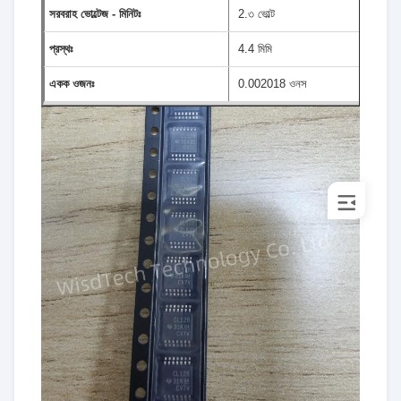
সরবরাহ ভোল্টেজ - মিনিটঃ
2.৩ ভোল্ট
প্রস্থঃ
4.4 মিমি
একক ওজনঃ
0.002018 ওনস