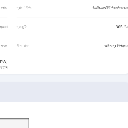
ন কোড
দ্বারা শিপিং:
ডিএইচএল/ইউপিএস/ফেডেক্স
স্করণ
গ্যারান্টি:
365 দিন
সম্মত
সীসা বার:
অবিলম্বে শিপম্যান
APW
,
 আইসি