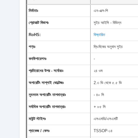
নির্মাতাঃ
এন-এক্স-পি
প্রোডাক্ট বিভাগঃ
সুইচ আইসি - বিভিন্ন
RoHS:
বিস্তারিত
পণ্যঃ
দ্বি-দিকের অনুবাদ সুইচ
কনফিগারেশনঃ
-
প্রতিরোধের উপর - সর্বোচ্চঃ
২৪ ওম
অপারেটিং সাপ্লাই ভোল্টেজঃ
2.৩ ভি থেকে ৫.৫ ভি
ন্যূনতম অপারেটিং তাপমাত্রাঃ
- ৪০ সি
সর্বাধিক অপারেটিং তাপমাত্রাঃ
+ ৮৫ সি
মাউন্ট স্টাইলঃ
এসএমডি/এসএমটি
প্যাকেজ / কেসঃ
TSSOP-১৪