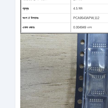
প্রস্থঃ
4.5 মিমি
অংশ # উপনামঃ
PCA9543APW,112
একক ওজনঃ
0.004949 ওনস