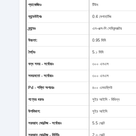
প্যাকেজিংঃ
টিউব
ব্যান্ডউইথঃ
0.4 মেগাহার্টজ
ব্র্যান্ডঃ
এন-এক্স-পি সেমিকন্ডাক্টর
উচ্চতা:
0.95 মিমি
দৈর্ঘ্যঃ
5.১ মিমি
বন্ধ সময় - সর্বোচ্চঃ
৩০০ এনএস
সময়মতো - সর্বোচ্চঃ
৩০০ এনএস
Pd - শক্তি অপচয়ঃ
৪০০ এমডব্লিউ
পণ্যের ধরনঃ
সুইচ আইসি - বিভিন্ন
উপবিভাগ:
সুইচ আইসি
সরবরাহ ভোল্টেজ - সর্বোচ্চঃ
5.5 ভোল্ট
সরবরাহ ভোল্টেজ - মিনিটঃ
2.৩ ভোল্ট