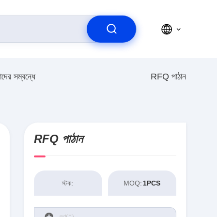
দের সম্বন্ধে
RFQ পাঠান
RFQ পাঠান
স্টক:
MOQ:
1PCS