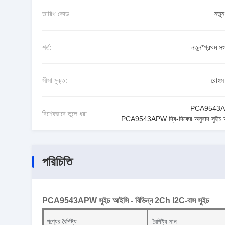
তারিখ কোড:
নতু
শর্ত:
নতুন*প্রথম সং
সীসা মুক্ত:
রোহস 
PCA9543
বিশেষভাবে তুলে ধরা:
PCA9543APW দ্বি-দিকের অনুবাদ সুইচ
পরিচিতি
PCA9543APW সুইচ আইসি - বিভিন্ন 2Ch I2C-বাস সুইচ
পণ্যের বৈশিষ্ট্য
বৈশিষ্ট্য মান