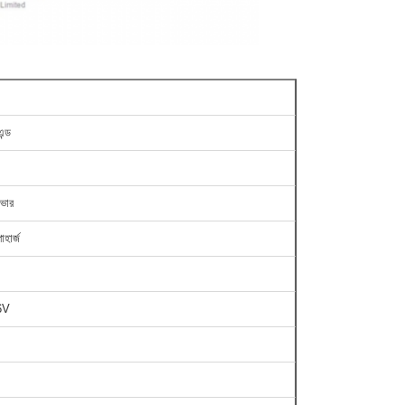
ন্ড
িভার
হার্জ
6V