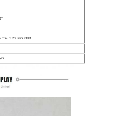
ন্ড
3
ং আরএফ ইন্টিগ্রেটেড সার্কিট
ওনস