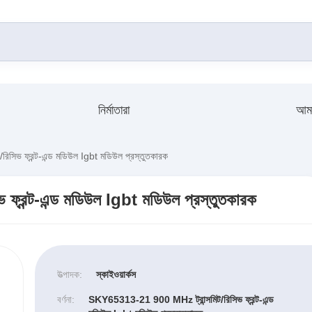
নির্মাতারা
আমা
িভ ফ্রন্ট-এন্ড মডিউল Igbt মডিউল প্রস্তুতকারক
্রন্ট-এন্ড মডিউল Igbt মডিউল প্রস্তুতকারক
উত্পাদক:
স্কাইওয়ার্কস
বর্ণনা:
SKY65313-21 900 MHz ট্রান্সমিট/রিসিভ ফ্রন্ট-এন্ড