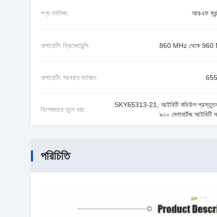
পণ্য তালিকা:
আরএফ ফ্রন্
অপারেটিং ফ্রিকোয়েন্সি:
860 MHz থেকে 960
অপারেটিং সরবরাহ বর্তমান:
65
SKY65313-21
,
আইবিটি মডিউল প্রস্তুত
বিশেষভাবে তুলে ধরা:
৯০০ মেগাহার্টজ আইবিটি 
পরিচিতি