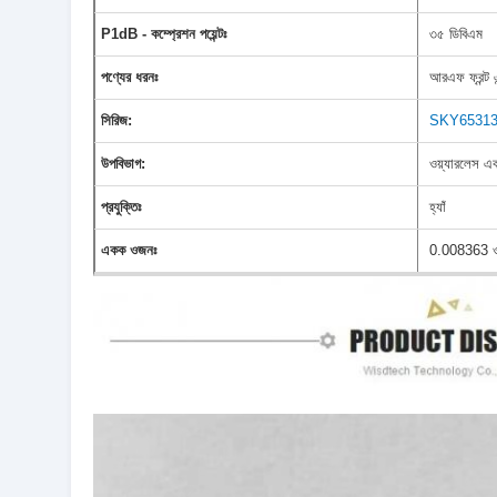
P1dB - কম্প্রেশন পয়েন্টঃ
৩৫ ডিবিএম
পণ্যের ধরনঃ
আরএফ ফ্রন্ট এ
সিরিজ:
SKY6531
উপবিভাগ:
ওয়্যারলেস এব
প্রযুক্তিঃ
হ্যাঁ
একক ওজনঃ
0.008363 