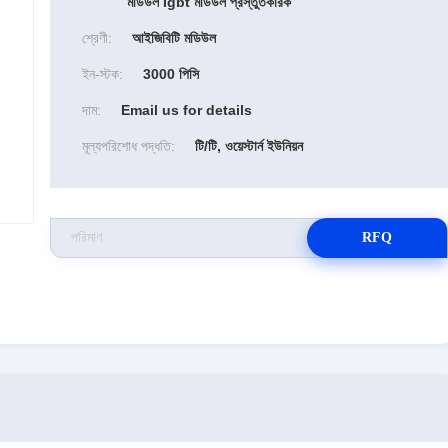
মডিউল Igbt মডিউল প্রস্তুতকারক
শ্রেণী:
আইজিবিটি মডিউল
ইন-স্টক:
3000 পিসি
দাম:
Email us for details
মূল্যপরিশোধ পদ্ধতি:
টি/টি, ওয়েস্টার্ন ইউনিয়ন
RFQ