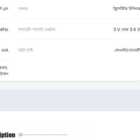
ট এন্ড
প্রকার:
ট্রান্সমিটার রিসিভার
 MHz
অপারেটিং সাপ্লাই ভোল্টেজ:
3 V থেকে 3.6 V
5 mA
মাউন্ট শৈলী:
এসএমডি/এসএমটি
কারক
,
মডিউল