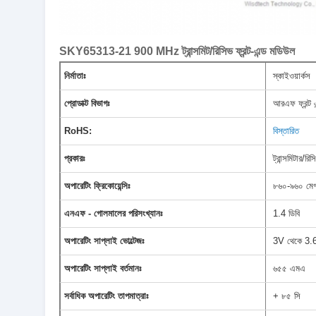
SKY65313-21 900 MHz ট্রান্সমিট/রিসিভ ফ্রন্ট-এন্ড মডিউল
নির্মাতাঃ
স্কাইওয়ার্কস
প্রোডাক্ট বিভাগঃ
আরএফ ফ্রন্ট এ
RoHS:
বিস্তারিত
প্রকারঃ
ট্রান্সমিটার/রিস
অপারেটিং ফ্রিকোয়েন্সিঃ
৮৬০-৯৬০ মেগা
এনএফ - গোলমালের পরিসংখ্যানঃ
1.4 ডিবি
অপারেটিং সাপ্লাই ভোল্টেজঃ
3V থেকে 3.
অপারেটিং সাপ্লাই বর্তমানঃ
৬৫৫ এমএ
সর্বাধিক অপারেটিং তাপমাত্রাঃ
+ ৮৫ সি