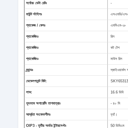
সর্বোচ্চ ডেটা রেটঃ
-
মাউন্ট স্টাইলঃ
এসএমডি/এসএ
প্যাকেজ / কেসঃ
এমসিএম-২৮
প্যাকেজিংঃ
রিল
প্যাকেজিংঃ
কট টেপ
প্যাকেজিংঃ
মাউস রিল
ব্র্যান্ডঃ
স্কাইওয়ার্ক
ডেভেলপমেন্ট কিট:
SKY65313
লাভ:
16.6 ডিবি
ন্যূনতম অপারেটিং তাপমাত্রাঃ
- ৪০ সি
আর্দ্রতা সংবেদনশীলঃ
হ্যাঁ।
OIP3 - তৃতীয় অর্ডার ইন্টারসেপ্টঃ
50 ডিবিএম