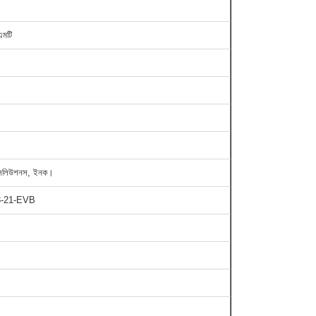
মটি
স সলিউশনস, ইনক।
-21-EVB