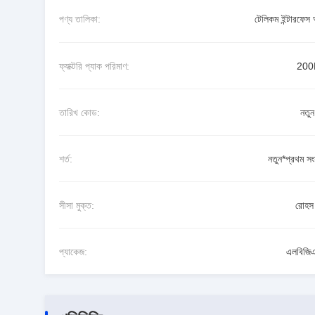
পণ্য তালিকা:
টেলিকম ইন্টারফেস
ফ্যাক্টরি প্যাক পরিমাণ:
200
তারিখ কোড:
নতু
শর্ত:
নতুন*প্রথম সং
সীসা মুক্ত:
রোহস 
প্যাকেজ:
এলবিজি