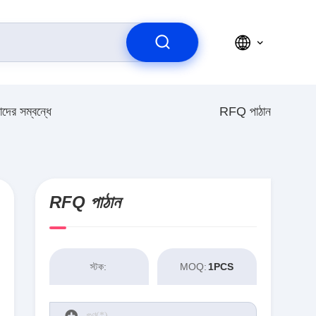
দের সম্বন্ধে
RFQ পাঠান
RFQ পাঠান
স্টক:
MOQ:
1PCS