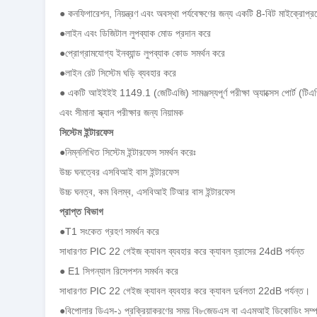
● কনফিগারেশন, নিয়ন্ত্রণ এবং অবস্থা পর্যবেক্ষণের জন্য একটি 8-বিট মাইক্রোপ্
●লাইন এবং ডিজিটাল লুপব্যাক মোড প্রদান করে
●প্রোগ্রামযোগ্য ইনব্যান্ড লুপব্যাক কোড সমর্থন করে
●লাইন রেট সিস্টেম ঘড়ি ব্যবহার করে
● একটি আইইইই 1149.1 (জেটিএজি) সামঞ্জস্যপূর্ণ পরীক্ষা অ্যাক্সেস পোর্ট (টি
এবং সীমানা স্ক্যান পরীক্ষার জন্য নিয়ামক
সিস্টেম ইন্টারফেস
●নিম্নলিখিত সিস্টেম ইন্টারফেস সমর্থন করেঃ
উচ্চ ঘনত্বের এসবিআই বাস ইন্টারফেস
উচ্চ ঘনত্ব, কম বিলম্ব, এসবিআই টিআর বাস ইন্টারফেস
প্রাপ্ত বিভাগ
●T1 সংকেত গ্রহণ সমর্থন করে
সাধারণত PIC 22 গেইজ ক্যাবল ব্যবহার করে ক্যাবল হ্রাসের 24dB পর্যন্ত
● E1 সিগন্যাল রিসেপশন সমর্থন করে
সাধারণত PIC 22 গেইজ ক্যাবল ব্যবহার করে ক্যাবল দুর্বলতা 22dB পর্যন্ত।
●বিপোলার ডিএস-১ প্রক্রিয়াকরণের সময় বি৮জেডএস বা এএমআই ডিকোডিং সম্