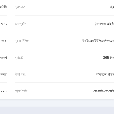
 আইসি
প্যাকেজ:
ট্রে
PCS
উপশ্রেণি:
ইন্টারফেস আইসি
ন কোড
দ্বারা শিপিং:
ডিএইচএল/ইউপিএস/ফেডেক্স
স্করণ
গ্যারান্টি:
365 দিন
সম্মত
সীসা বার:
অবিলম্বে চালান
এ276
মাউন্ট শৈলী:
এসএমডি/এসএমটি