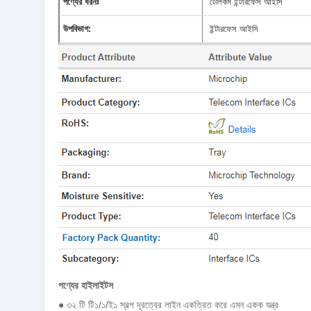
পণ্যের ধরনঃ
টেলিকম ইন্টারফেস আইসি
উপবিভাগ:
ইন্টারফেস আইসি
পণ্যের হাইলাইটস
● ৩২ টি টি১/১/ই১ স্বল্প দূরত্বের লাইন একত্রিত করে এমন একক যন্ত্র