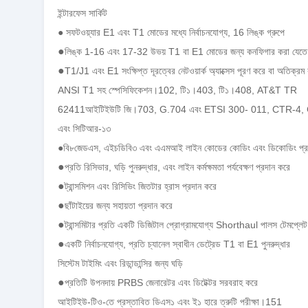
ইন্টারফেস সার্কিট
● সফটওয়্যার E1 এবং T1 মোডের মধ্যে নির্বাচনযোগ্য, 16 লিঙ্ক গ্রুপে
●
লিঙ্ক 1-16 এবং 17-32 উভয় T1 বা E1 মোডের জন্য কনফিগার করা যেতে
●
T1/J1 এবং E1 সংক্ষিপ্ত দূরত্বের নেটওয়ার্ক অ্যাক্সেস পূরণ করে বা অতিক্রম
ANSI T1 সহ স্পেসিফিকেশন।102, টি১।403, টি১।408, AT&T TR
62411আইটিইউটি জি।703, G.704 এবং ETSI 300- 011, CTR-4,
এবং সিটিআর-১৩
●বি৮জেডএস, এইচডিবি৩ এবং এএমআই লাইন কোডের কোডিং এবং ডিকোডিং প্র
●
প্রতি রিসিভার, ঘড়ি পুনরুদ্ধার, এবং লাইন কর্মক্ষমতা পর্যবেক্ষণ প্রদান করে
●
ট্রান্সমিশন এবং রিসিভিং জিতটার হ্রাস প্রদান করে
●
ছাঁটাইয়ের জন্য সহায়তা প্রদান করে
●
ট্রান্সমিটার প্রতি একটি ডিজিটাল প্রোগ্রামযোগ্য Shorthaul পালস টেমপ্লেট
●
একটি নির্বাচনযোগ্য, প্রতি চ্যানেল স্বাধীন ডেট্রেড T1 বা E1 পুনরুদ্ধার
সিস্টেম টাইমিং এবং রিডান্ডান্সির জন্য ঘড়ি
●
প্রতিটি উপনদায় PRBS জেনারেটর এবং ডিটেক্টর সরবরাহ করে
আইটিইউ-টিও-তে প্রস্তাবিত ডিএস১ এবং ই১ হারে ত্রুটি পরীক্ষা।151