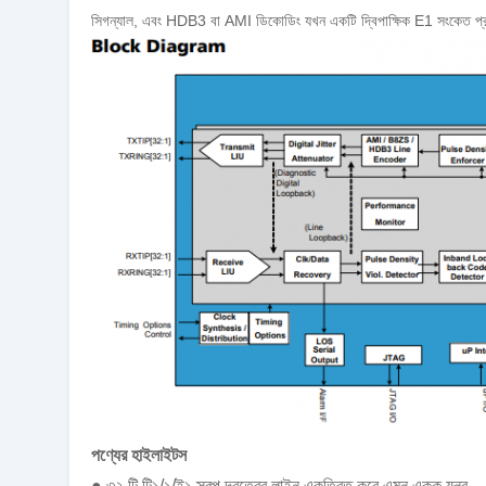
সিগন্যাল, এবং HDB3 বা AMI ডিকোডিং যখন একটি দ্বিপাক্ষিক E1 সংকেত প্র
পণ্যের হাইলাইটস
● ৩২ টি টি১/১/ই১ স্বল্প দূরত্বের লাইন একত্রিত করে এমন একক যন্ত্র