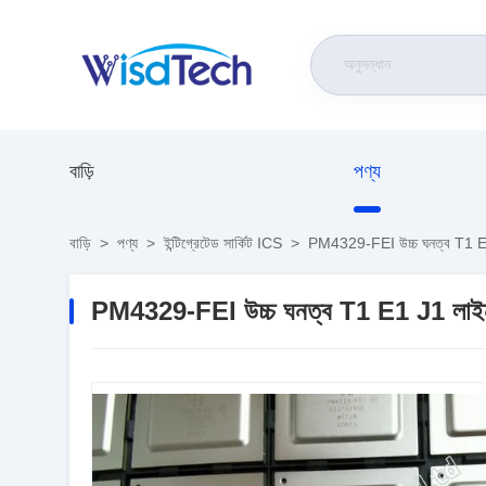
বাড়ি
পণ্য
বাড়ি
>
পণ্য
>
ইন্টিগ্রেটেড সার্কিট ICS
>
PM4329-FEI উচ্চ ঘনত্ব T1 E1 J1
PM4329-FEI উচ্চ ঘনত্ব T1 E1 J1 লাইন ইন্