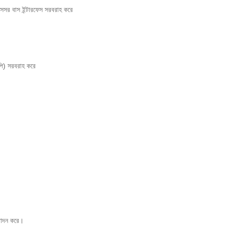
রসেসর বাস ইন্টারফেস সরবরাহ করে
এপি) সরবরাহ করে
পাদন করে।