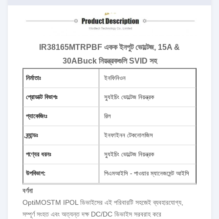
IR38165MTRPBF একক ইনপুট ভোল্টেজ, 15A &
30ABuck নিয়ন্ত্রকগুলি SVID সহ
নির্মাতাঃ
ইনফিনিওন
প্রোডাক্ট বিভাগঃ
স্যুইচিং ভোল্টেজ নিয়ন্ত্রক
প্যাকেজিংঃ
রিল
ব্র্যান্ডঃ
ইনফাইনন টেকনোলজিস
পণ্যের ধরনঃ
স্যুইচিং ভোল্টেজ নিয়ন্ত্রক
উপবিভাগ:
পিএমআইসি - পাওয়ার ম্যানেজমেন্ট আইসি
বর্ণনা
OptiMOSTM IPOL ডিভাইসের এই পরিবারটি সহজেই ব্যবহারযোগ্য,
সম্পূর্ণ সংহত এবং অত্যন্ত দক্ষ DC/DC ডিভাইস সরবরাহ করে