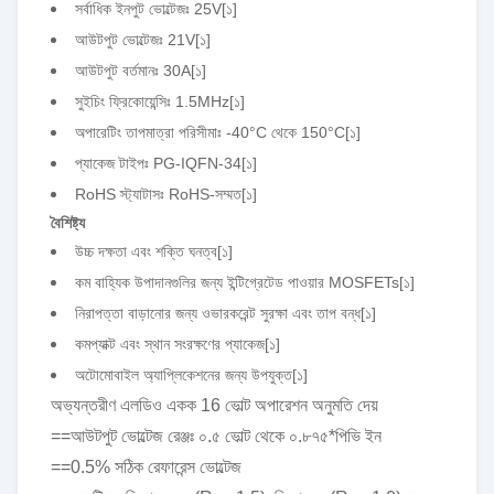
সর্বাধিক ইনপুট ভোল্টেজঃ 25V
[১]
আউটপুট ভোল্টেজঃ 21V
[১]
আউটপুট বর্তমানঃ 30A
[১]
সুইচিং ফ্রিকোয়েন্সিঃ 1.5MHz
[১]
অপারেটিং তাপমাত্রা পরিসীমাঃ -40°C থেকে 150°C
[১]
প্যাকেজ টাইপঃ PG-IQFN-34
[১]
RoHS স্ট্যাটাসঃ RoHS-সম্মত
[১]
বৈশিষ্ট্য
উচ্চ দক্ষতা এবং শক্তি ঘনত্ব
[১]
কম বাহ্যিক উপাদানগুলির জন্য ইন্টিগ্রেটেড পাওয়ার MOSFETs
[১]
নিরাপত্তা বাড়ানোর জন্য ওভারকরেন্ট সুরক্ষা এবং তাপ বন্ধ
[১]
কমপ্যাক্ট এবং স্থান সংরক্ষণের প্যাকেজ
[১]
অটোমোবাইল অ্যাপ্লিকেশনের জন্য উপযুক্ত
[১]
অভ্যন্তরীণ এলডিও একক 16 ভোল্ট অপারেশন অনুমতি দেয়
==আউটপুট ভোল্টেজ রেঞ্জঃ ০.৫ ভোল্ট থেকে ০.৮৭৫*পিভি ইন
==0.5% সঠিক রেফারেন্স ভোল্টেজ