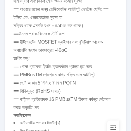
সীমাবদ্ধতা এবং হিকপ মোড ওভার বর্তমান সুরক্ষা
== পাওয়ার গুডের জন্য ডেডিকেটেড আউটপুট ভোল্টেজ সেন্সিং ==
ইঙ্গিত এবং ওভারভোল্টেজ সুরক্ষা যা
সক্রিয় থাকে এমনকি যখন Enable কম থাকে।
==উন্নত প্রাক-বিভাজক স্টার্ট আপ
== ইন্টিগ্রেটেড MOSFET ড্রাইভার এবং বুটস্ট্র্যাপ ডায়োড
অপারেটিং জংশন তাপমাত্রাঃ -40oC
তাপীয় বন্ধ
== পোস্ট প্যাকেজ ট্রিমিং ক্রমবর্ধমান প্রান্ত মৃত সময়
== PMBusTM প্রোগ্রামযোগ্য শক্তি ভাল আউটপুট
== ছোট আকার 5 মিমি x 7 মিমি PQFN
== পিবি-মুক্ত (RoHS সম্মত)
== বাহ্যিক প্রতিরোধক 16 PMBusTM ঠিকানা পর্যন্ত সেটআপ
করার অনুমতি দেয়
অ্যাপ্লিকেশন
অটোমোটিভ পাওয়ার সিস্টেম
[১]
শিল্প বিদ্যুৎ সরবরাহ
[১]