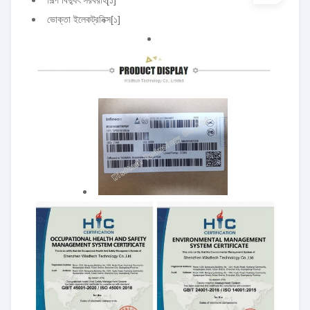
ভোক্তা ইলেকট্রনিক্স
[১]