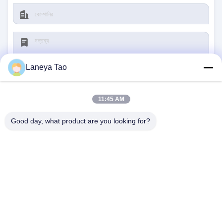
Laneya Tao
11:45 AM
জমা দিন
Good day, what product are you looking for?
আমাদের সাথে যোগাযোগ
ঠিকানা:
রুম ১২০৫-১২০৭, নংগাং বিল্ডিং, হুয়াফু রোড, ফুটিয়ান
ডিস্ট্রিক্ট, শেনজেন, গুয়াংডং, চীন
ই-মেইল:
sales@wisdtech.com.cn