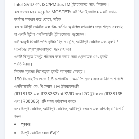
Intel SVID এবং I2C/PMBusTM ইন্টারফেসের সাথে নিয়ামক।
কম কাজের চক্র অনুকূলিত MOSFETs এই ডিভাইসগুলিকে একটি স্থান-
কার্যকর সমাধান করে তোলে, সঠিক
কম আউটপুট ভোল্টেজ এবং উচ্চ বর্তমান অ্যাপ্লিকেশনগুলির জন্য শক্তি সরবরাহ
যা একটি ইন্টেল এসভিআইডি ইন্টারফেসের প্রয়োজন।
এই বহুমুখী ডিভাইসগুলি সুইচিং ফ্রিকোয়েন্সি, আউটপুট ভোল্টেজ এবং ত্রুটি /
সতর্কতার প্রোগ্রামযোগ্যতা সরবরাহ করে
একটি বিস্তৃত ইনপুট পরিসরে কাজ করার সময় থ্রেশহোল্ড এবং ত্রুটি
প্রতিক্রিয়া।
সিস্টেম স্তরের নিরাপত্তা ত্রুটি অবস্থার ক্ষেত্রে।
150 কিলোহার্টজ থেকে 1.5 মেগাহার্টজ। অন-চিপ সেন্সর এবং এডিসি পাশাপাশি
এসভিআইডি এবং পিএমবাস TM ইন্টারফেসগুলি
(IR18163 এবং IR38363) বা SVID এবং I2C ইন্টারফেস (IR38165
এবং IR38365) এটি সহজ পর্যবেক্ষণ করতে
এবং ইনপুট ভোল্টেজ, আউটপুট ভোল্টেজ, আউটপুট বর্তমান এবং তাপমাত্রা রিপোর্ট
করুন।
প্রকার
ইনপুট ভোল্টেজ রেঞ্জঃ 6V
[১]