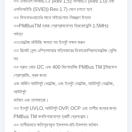
== এনটিএল ভিআর১২.৫ (Rev 1.5); ভিআর১৩ (Rev 1.0) এবং
এসভিআইডি (SVID)) Rev 1.7) মেনে চলতে হবে
== ফিডফরওয়ার্ডের সাথে লাইন/লোড নিয়ন্ত্রণ উন্নত
==PMBusTM দ্বারা প্রোগ্রামযোগ্য ফ্রিকোয়েন্সি 1.5MHz
পর্যন্ত
==ভোল্টেজ মনিটরিং ক্ষমতা সহ ইনপুট সক্ষম করুন
== রিমোট সেন্স এম্প্লিফায়ার সত্যিকারের ডিফারেনশিয়ালভোল্টেজ সেন্সিং
সহ
== দ্রুত মোড I2C এবং 400 কিলোহার্টজ PMBus TM ইন্টারফেস
প্রোগ্রামিং, ক্রম জন্য
এবং মার্জিন আউটপুট ভোল্টেজ, এবং ইনপুট ভোল্টেজ, আউটপুট ভোল্টেজ,
আউটপুট
বর্তমান এবং তাপমাত্রা।
== ইনপুট UVLO, আউটপুট OVP, OCP এবং তাপীয় বন্ধের জন্য
PMBus TM কনফিগারযোগ্য ত্রুটি থ্রেশহোল্ড।
== তাপীয়ভাবে ক্ষতিপূরণকৃত ইমপলস-বাই-ইমপলস বর্তমান