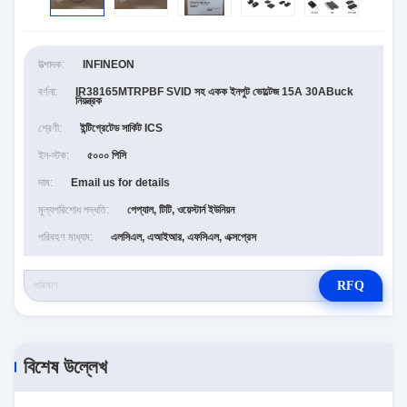
উত্পাদক:
INFINEON
বর্ণনা:
IR38165MTRPBF SVID সহ একক ইনপুট ভোল্টেজ 15A 30ABuck
নিয়ন্ত্রক
শ্রেণী:
ইন্টিগ্রেটেড সার্কিট ICS
ইন-স্টক:
৫০০০ পিসি
দাম:
Email us for details
মূল্যপরিশোধ পদ্ধতি:
পেপ্যাল, টিটি, ওয়েস্টার্ন ইউনিয়ন
পরিবহণ মাধ্যম:
এলসিএল, এআইআর, এফসিএল, এক্সপ্রেস
RFQ
বিশেষ উল্লেখ