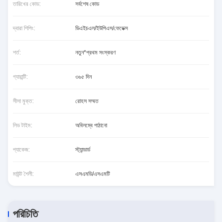
তারিখের কোড:
সর্বশেষ কোড
দ্বারা শিপিং:
ডিএইচএল/ইউপিএস/ফেডেক্স
শর্ত:
নতুন*প্রথম সংস্করণ
গ্যারান্টি:
৩৬৫ দিন
সীসা মুক্ত:
রোহস সম্মত
লিড টাইম:
অবিলম্বে পাঠানো
প্যাকেজ:
স্ট্যান্ডার্ড
মাউন্ট শৈলী:
এসএমডি/এসএমটি
পরিচিতি