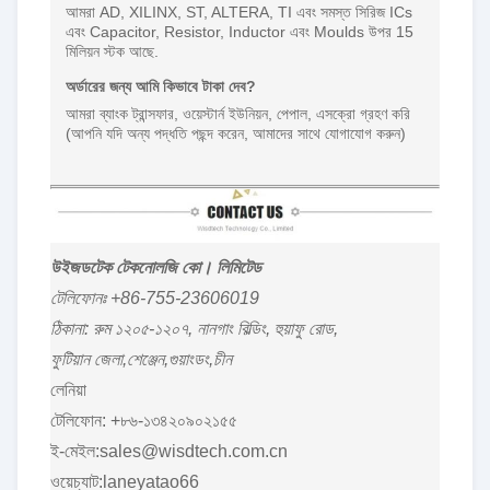
আমরা AD, XILINX, ST, ALTERA, TI এবং সমস্ত সিরিজ ICs
এবং Capacitor, Resistor, Inductor এবং Moulds উপর 15
মিলিয়ন স্টক আছে.
অর্ডারের জন্য আমি কিভাবে টাকা দেব?
আমরা ব্যাংক ট্রান্সফার, ওয়েস্টার্ন ইউনিয়ন, পেপাল, এসক্রো গ্রহণ করি
(আপনি যদি অন্য পদ্ধতি পছন্দ করেন, আমাদের সাথে যোগাযোগ করুন)
উইজডটেক টেকনোলজি কো। লিমিটেড
টেলিফোনঃ +86-755-23606019
ঠিকানা: রুম ১২০৫-১২০৭, নানগাং বিল্ডিং, হুয়াফু রোড,
ফুটিয়ান জেলা,শেঞ্জেন,গুয়াংডং,চীন
লেনিয়া
টেলিফোন: +৮৬-১৩৪২০৯০২১৫৫
ই-মেইল:sales@wisdtech.com.cn
ওয়েচ্যাট:laneyatao66