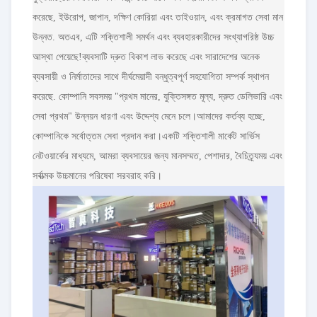
করেছে, ইউরোপ, জাপান, দক্ষিণ কোরিয়া এবং তাইওয়ান, এবং ক্রমাগত সেবা মান
উন্নত. অতএব, এটি শক্তিশালী সমর্থন এবং ব্যবহারকারীদের সংখ্যাগরিষ্ঠ উচ্চ
আস্থা পেয়েছে!ব্যবসাটি দ্রুত বিকাশ লাভ করেছে এবং সারাদেশের অনেক
ব্যবসায়ী ও নির্মাতাদের সাথে দীর্ঘমেয়াদী বন্ধুত্বপূর্ণ সহযোগিতা সম্পর্ক স্থাপন
করেছে. কোম্পানি সবসময় "প্রথম মানের, যুক্তিসঙ্গত মূল্য, দ্রুত ডেলিভারি এবং
সেবা প্রথম" উন্নয়ন ধারণা এবং উদ্দেশ্য মেনে চলে।আমাদের কর্তব্য হচ্ছে,
কোম্পানিকে সর্বোত্তম সেবা প্রদান করা।একটি শক্তিশালী মার্কেট সার্ভিস
নেটওয়ার্কের মাধ্যমে, আমরা ব্যবসায়ের জন্য মানসম্মত, পেশাদার, বৈচিত্র্যময় এবং
সর্বাত্মক উচ্চমানের পরিষেবা সরবরাহ করি।