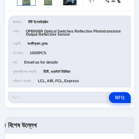
উত্পাদক:
টিটি ইলেকট্রনিক্স
বর্ণনা:
OPB608R Optical Switches Reflective Phototransistor
Output Reflective Sensor
শ্রেণী:
অপটিক্যাল সেন্সর
ইন-স্টক:
1000PCS
দাম:
Email us for details
মূল্যপরিশোধ পদ্ধতি:
টি/টি, ওয়েস্টার্ন ইউনিয়ন
পরিবহণ মাধ্যম:
LCL, AIR, FCL, Express
RFQ
বিশেষ উল্লেখ