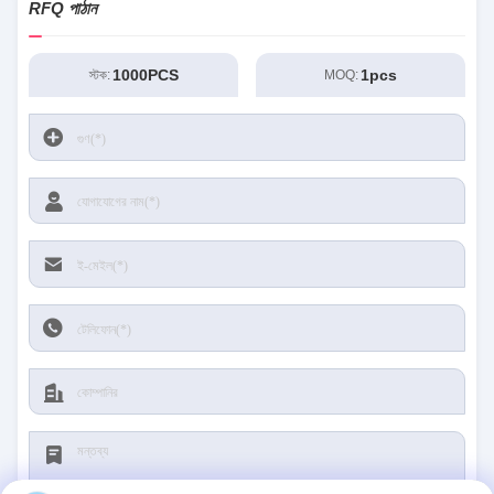
RFQ পাঠান
1000PCS
1pcs
স্টক:
MOQ: