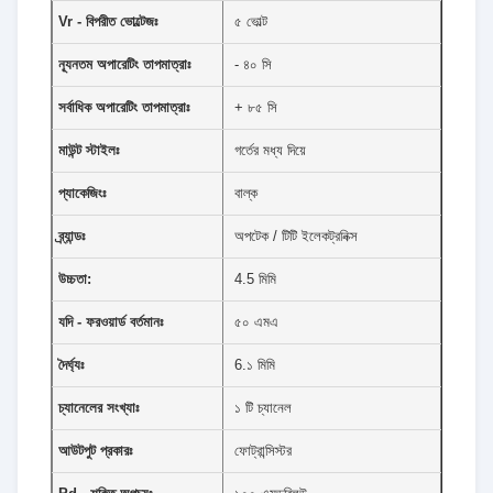
Vr - বিপরীত ভোল্টেজঃ
৫ ভোল্ট
ন্যূনতম অপারেটিং তাপমাত্রাঃ
- ৪০ সি
সর্বাধিক অপারেটিং তাপমাত্রাঃ
+ ৮৫ সি
মাউন্ট স্টাইলঃ
গর্তের মধ্য দিয়ে
প্যাকেজিংঃ
বাল্ক
ব্র্যান্ডঃ
অপটেক / টিটি ইলেকট্রনিক্স
উচ্চতা:
4.5 মিমি
যদি - ফরওয়ার্ড বর্তমানঃ
৫০ এমএ
দৈর্ঘ্যঃ
6.১ মিমি
চ্যানেলের সংখ্যাঃ
১ টি চ্যানেল
আউটপুট প্রকারঃ
ফোট্রান্সিস্টর