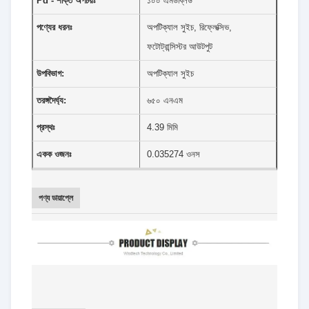
Pd - শক্তি অপচয়ঃ
১০০ এমডব্লিউ
পণ্যের ধরনঃ
অপটিক্যাল সুইচ, রিফ্লেক্সিভ,
ফটোট্রান্সিস্টর আউটপুট
উপবিভাগ:
অপটিক্যাল সুইচ
তরঙ্গদৈর্ঘ্য:
৬৫০ এনএম
প্রস্থঃ
4.39 মিমি
একক ওজনঃ
0.035274 ওনস
পণ্য ডায়াপ্লে