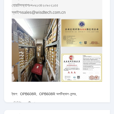
হোয়াটসঅ্যাপঃ+৮৬১৩৪২০৯০২১৫৫
স্কাইপঃsales@wisdtech.com.cn
ট্যাগ:
OPB608R
,
OPB608R অপটিক্যাল সেন্সর
,
ডিজিটাল অপটিক্যাল সেন্সর