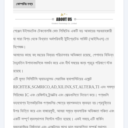
কোম্পানির তথ্য
শেঞ্জেন উইসডটেক টেকনোলজি কোং লিমিটেড একটি বড় আকারের সরবরাহকারী
যা সারা বিশ্ব থেকে বিখ্যাত অর্ধপরিবাহী ইন্টিগ্রেটেড সার্কিট (আইসিএস) তে
বিশেষজ্ঞ।
আমাদের কাছে বহু বছরের বিক্রয় পরিচালনার অভিজ্ঞতা রয়েছে, পেশাদার বিভিন্ন
বৈদ্যুতিন উপাদানগুলিকে সমর্থন করে এবং দীর্ঘ সময়ের জন্য প্রচুর পরিমাণে স্টক
রয়েছে।
এটি মূলত সিসিটিসি অ্যাডভান্সড সেরামিক ক্যাপাসিটরের এজেন্ট
RICHTEK,SGMRICO,AD,XILINX,ST,ALTERA,TI এবং সমস্ত
সিরিজের IC এবং রেজিস্টর,ইন্ডাক্টর এবং মোল্ডগুলিতে বিতরণ করে। পণ্যগুলি
বহনযোগ্য ইলেকট্রনিক পণ্যগুলির ক্ষেত্রে ব্যাপকভাবে ব্যবহৃত হয়।প্রযুক্তির
উপর ভিত্তি করে এবং বাজারমুখী, আমরা সমৃদ্ধ ব্যবসায়িক অভিজ্ঞতা সঞ্চিত এবং
একটি সম্পূর্ণ ব্যবস্থাপনা সিস্টেম গঠিত হয়েছে। একই সময়ে,এটি মার্কিন
যুক্তরাষ্ট্রের নির্মাতারা এবং এজেন্টদের সাথে ভাল সহযোগিতা সম্পর্ক স্থাপন