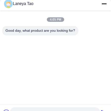
Laneya Tao
4:05 PM
জমা দিন
Good day, what product are you looking for?
আমাদের সাথে যোগাযোগ
ঠিকানা:
রুম ১২০৫-১২০৭, নংগাং বিল্ডিং, হুয়াফু রোড, ফুটিয়ান
ডিস্ট্রিক্ট, শেনজেন, গুয়াংডং, চীন
ই-মেইল:
sales@wisdtech.com.cn
ফোন:
86-0755-23606019