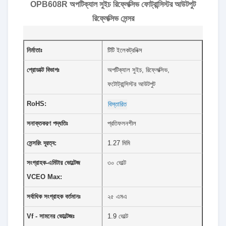
OPB608R অপটিক্যাল সুইচ রিফ্লেক্সিভ ফোট্রান্সিস্টর আউটপুট
রিফ্লেক্সিভ সেন্সর
নির্মাতাঃ
টিটি ইলেকট্রনিক্স
প্রোডাক্ট বিভাগঃ
অপটিক্যাল সুইচ, রিফ্লেক্সিভ,
ফটোট্রান্সিস্টর আউটপুট
RoHS:
বিস্তারিত
সনাক্তকরণ পদ্ধতিঃ
প্রতিফলনশীল
সেন্সরিং দূরত্ব:
1.27 মিমি
সংগ্রাহক-এমিটার ভোল্টেজ
৩০ ভোল্ট
VCEO Max:
সর্বাধিক সংগ্রাহক বর্তমানঃ
২৫ এমএ
Vf - সামনের ভোল্টেজঃ
1.9 ভোল্ট