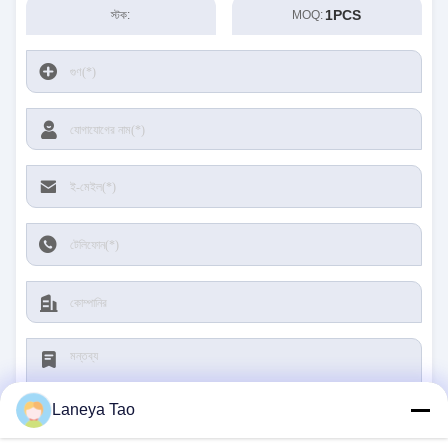
1PCS
স্টক:
MOQ:
Laneya Tao