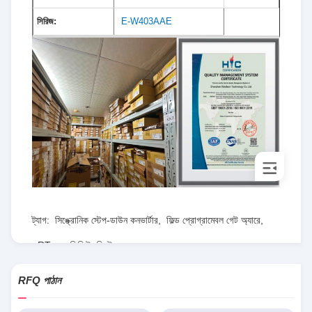
সিরিজ:
E-W403AAE
ট্যাগ:
সিঙ্ক্রোনিক স্টেপ-ডাউন কনভার্টার
,
ফিল্ড প্রোগ্রামেবল গেট অ্যারে
,
RT৮০৭৭জিকিউডব্লিউ
RFQ পাঠান