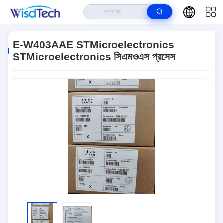
বাড়ি
>
পণ্য
>
ইন্টিগ্রেটেড সার্কিট ICS
>
E-W403AAE STMicroelectronics
STMicroelectronics সিএমওএস প্রসেস
E-W403AAE STMicroelectronics
STMicroelectronics সিএমওএস প্রসেস