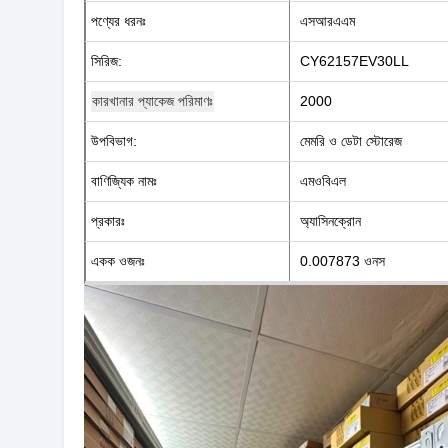
পণ্যের ধরনঃ
এসআরএএম
সিরিজ:
CY62157EV30LL
2000
কারখানার প্যাকেজ পরিমাণঃ
উপবিভাগ:
মেমরি ও ডেটা স্টোরেজ
বাণিজ্যিক নামঃ
এমওবিএল
প্রকারঃ
অ্যাসিনক্রোন
একক ওজনঃ
0.007873 ওনস