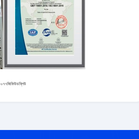
০৭৭জিকিউডব্লিউ