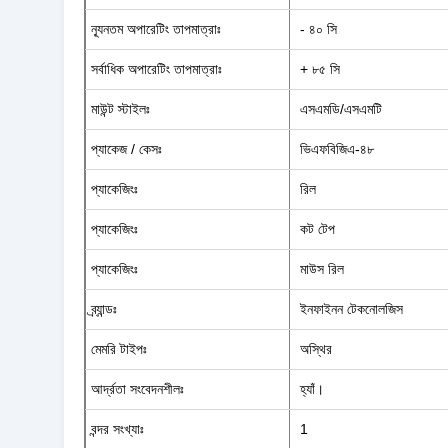
ন্যূনতম অপারেটিং তাপমাত্রাঃ
- ৪০ সি
সর্বাধিক অপারেটিং তাপমাত্রাঃ
+ ৮৫ সি
মাউন্ট স্টাইলঃ
এসএমডি/এসএমটি
প্যাকেজ / কেসঃ
ভিএফবিজিএ-৪৮
প্যাকেজিংঃ
রিল
প্যাকেজিংঃ
কট টেপ
প্যাকেজিংঃ
মাউস রিল
ব্র্যান্ডঃ
ইনফাইনন টেকনোলজিস
মেমরি টাইপঃ
অস্থির
আর্দ্রতা সংবেদনশীলঃ
হ্যাঁ।
বন্দর সংখ্যাঃ
1