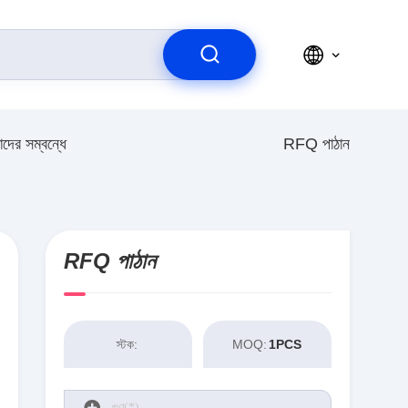
দের সম্বন্ধে
RFQ পাঠান
RFQ পাঠান
স্টক:
MOQ:
1PCS