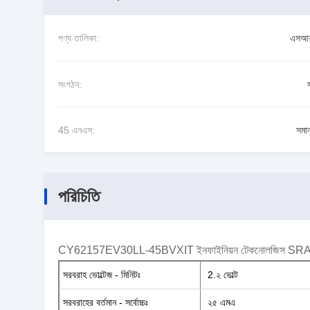
পণ্য তালিকা:
এসআ
সংগঠন:
45 এনএস:
সমা
পরিচিতি
CY62157EV30LL-45BVXIT ইনফাইনিয়ন টেকনোলজিস S
সরবরাহ ভোল্টেজ - মিনিটঃ
2.২ ভোল্ট
সরবরাহের বর্তমান - সর্বোচ্চঃ
২৫ এমএ