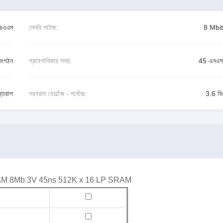
রএএম
মেমরি সাইজ:
8 Mbit
সংগঠন
প্রবেশাধিকার সময়:
45 এনএস
ন্তরাল
সরবরাহ ভোল্টেজ - সর্বোচ্চ:
3.6 ভি
RAM 8Mb 3V 45ns 512K x 16 LP SRAM