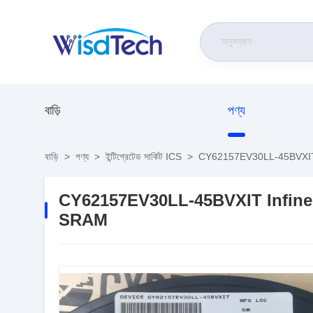
বাড়ি
পণ্য
বাড়ি
>
পণ্য
>
ইন্টিগ্রেটেড সার্কিট ICS
>
CY62157EV30LL-45BVXIT 
CY62157EV30LL-45BVXIT Infine
SRAM