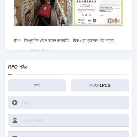
ট্যাগ:
সিঙ্ক্রোনিক স্টেপ-ডাউন কনভার্টার
,
ফিল্ড প্রোগ্রামেবল গেট অ্যারে
,
RT৮০৭৭জিকিউডব্লিউ
RFQ পাঠান
1PCS
স্টক:
MOQ: