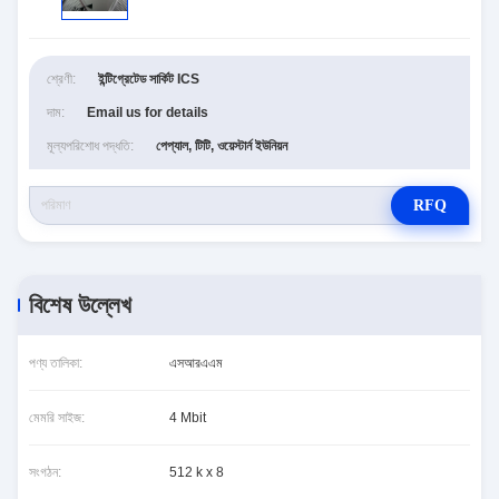
শ্রেণী:
ইন্টিগ্রেটেড সার্কিট ICS
দাম:
Email us for details
মূল্যপরিশোধ পদ্ধতি:
পেপ্যাল, টিটি, ওয়েস্টার্ন ইউনিয়ন
RFQ
বিশেষ উল্লেখ
পণ্য তালিকা:
এসআরএএম
মেমরি সাইজ:
4 Mbit
সংগঠন:
512 k x 8