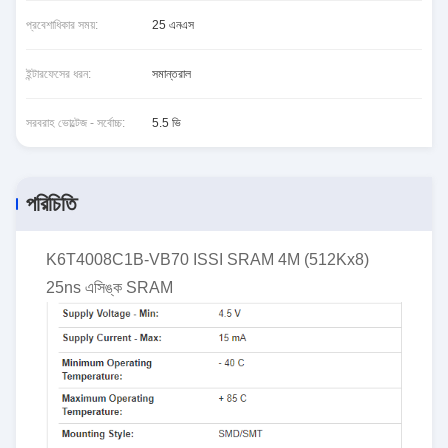
প্রবেশাধিকার সময়:
25 এনএস
ইন্টারফেসের ধরন:
সমান্তরাল
সরবরাহ ভোল্টেজ - সর্বোচ্চ:
5.5 ভি
পরিচিতি
K6T4008C1B-VB70 ISSI SRAM 4M (512Kx8)
25ns এসিঙ্ক SRAM