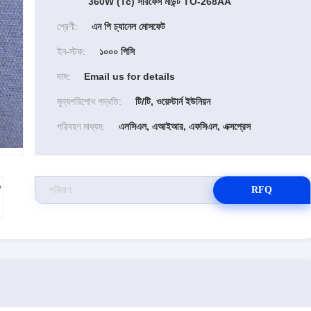
360W (Tc) সারফেস মাউন্ট TO-268AA
শ্রেণী:
এন পি চ্যানেল মোসফেট
ইন-স্টক:
১০০০ পিসি
দাম:
Email us for details
মূল্যপরিশোধ পদ্ধতি:
টি/টি, ওয়েস্টার্ন ইউনিয়ন
পরিবহণ মাধ্যম:
এলসিএল, এআইআর, এফসিএল, এক্সপ্রেস
RFQ