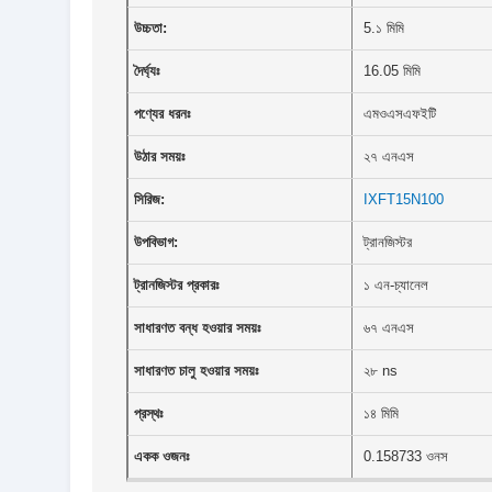
উচ্চতা:
5.১ মিমি
দৈর্ঘ্যঃ
16.05 মিমি
পণ্যের ধরনঃ
এমওএসএফইটি
উঠার সময়ঃ
২৭ এনএস
সিরিজ:
IXFT15N100
উপবিভাগ:
ট্রানজিস্টর
ট্রানজিস্টর প্রকারঃ
১ এন-চ্যানেল
সাধারণত বন্ধ হওয়ার সময়ঃ
৬৭ এনএস
সাধারণত চালু হওয়ার সময়ঃ
২৮ ns
প্রস্থঃ
১৪ মিমি
একক ওজনঃ
0.158733 ওনস