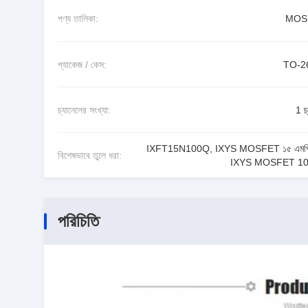
পণ্য তালিকা:
MOS
প্যাকেজ / কেস:
TO-2
চ্যানেলের সংখ্যা:
1 চ
IXFT15N100Q
,
IXYS MOSFET ১৫ এমপ
বিশেষভাবে তুলে ধরা:
IXYS MOSFET 1
পরিচিতি