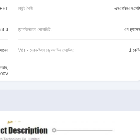
FET
মাউন্ট শৈলী:
এসএমডি/এসএমটি
68-3
ট্রানজিস্টরের পোলারিটি:
এন-চ্যানেল
্যানেল
Vds - ড্রেন-উৎস ব্রেকডাউন ভোল্টেজ:
1 কেভি
িআর
,
000V