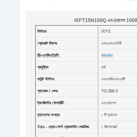
IXFT15N100Q এন-চ্যানেল 1000 V
নির্মাতাঃ
IXYS
প্রোডাক্ট বিভাগঃ
এমওএসএফইটি
রিচ
-
এসভিএইচসি
:
বিস্তারিত
প্রযুক্তিঃ
হ্যাঁ
মাউন্ট স্টাইলঃ
এসএমডি/এসএমটি
প্যাকেজ / কেসঃ
TO-268-3
ট্রানজিস্টর পোলারিটি:
এন-চ্যানেল
চ্যানেলের সংখ্যাঃ
১ টি চ্যানেল
Vds - ড্রেন-সোর্স ব্রেকডাউন ভোল্টেজঃ
১ কিলোভোল্ট