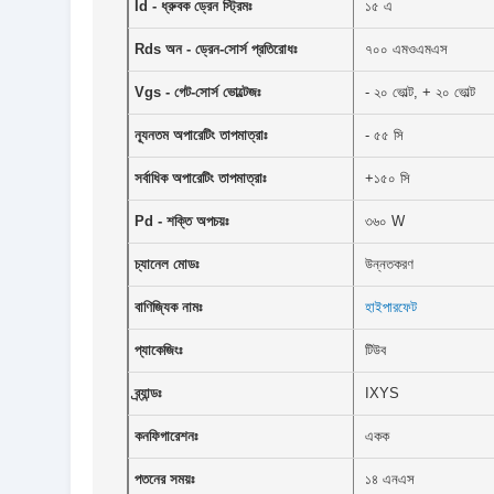
Id - ধ্রুবক ড্রেন স্ট্রিমঃ
১৫ এ
Rds অন - ড্রেন-সোর্স প্রতিরোধঃ
৭০০ এমওএমএস
Vgs - গেট-সোর্স ভোল্টেজঃ
- ২০ ভোল্ট, + ২০ ভোল্ট
ন্যূনতম অপারেটিং তাপমাত্রাঃ
- ৫৫ সি
সর্বাধিক অপারেটিং তাপমাত্রাঃ
+১৫০ সি
Pd - শক্তি অপচয়ঃ
৩৬০ W
চ্যানেল মোডঃ
উন্নতকরণ
বাণিজ্যিক নামঃ
হাইপারফেট
প্যাকেজিংঃ
টিউব
ব্র্যান্ডঃ
IXYS
কনফিগারেশনঃ
একক
পতনের সময়ঃ
১৪ এনএস