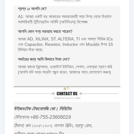
প্রশ্ন ১ঃ আপনি কে?
A1: আমরা একটি বড় আকারের সরবরাহকারী সারা বিশ্ব থেকে বিখ্যাত
অর্ধপরিবাহী ইন্টিগ্রেটেড সার্কিট (আইসিএস) বিশেষজ্ঞ
আপনি কোন পণ্য সরবরাহ করতে পারেন?
আমরা AD, XILINX, ST, ALTERA, TI এবং সমস্ত সিরিজ ICs
এবং Capacitor, Resistor, Inductor এবং Moulds উপর 15
মিলিয়ন স্টক আছে.
অর্ডারের জন্য আমি কিভাবে টাকা দেব?
আমরা ব্যাংক ট্রান্সফার, ওয়েস্টার্ন ইউনিয়ন, পেপাল, এসক্রো গ্রহণ করি
(আপনি যদি অন্য পদ্ধতি পছন্দ করেন, আমাদের সাথে যোগাযোগ করুন)
উইজডটেক টেকনোলজি কো। লিমিটেড
টেলিফোনঃ +86-755-23606019
ঠিকানা: রুম ১২০৫-১২০৭, নানগাং বিল্ডিং, হুয়াফু রোড,
ফুটিয়ান জেলা,শেঞ্জেন,গুয়াংডং,চীন