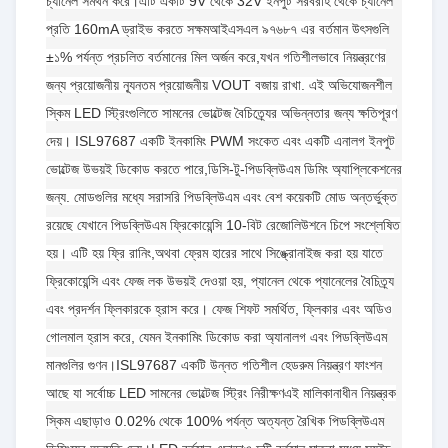
চ্যানেল সমর্থন করে।এটি একটি 9V থেকে 32V ইনপুট সরবরাহ থেকে চ্যানেল
প্রতি 160mA ড্রাইভ করতে সক্ষমআইএসএল ৯৭৬৮৭ এর বর্তমান উৎসগুলি
±১% পর্যন্ত প্রচলিত বর্তমানের মিল অর্জন করে,যখন গতিশীলভাবে নিয়ন্ত্রণের
জন্য প্রয়োজনীয় ন্যূনতম প্রয়োজনীয় VOUT বজায় রাখা. এই অভিযোজনশীল
স্কিম LED স্ট্রিংগুলিতে সামনের ভোল্টেজ বৈচিত্র্যের অভিন্নতার জন্য ক্ষতিপূরণ
দেয়। ISL97687 একটি ইনকামিং PWM সংকেত এবং একটি এনালগ ইনপুট
ভোল্টেজ উভয়ই ডিকোড করতে পারে,ডিসি-টু-পিডব্লিউএম ডিমিং অ্যাপ্লিকেশনের
জন্য. মোডগুলির মধ্যে সরাসরি পিডব্লিউএম এবং বেশ কয়েকটি মোড অন্তর্ভুক্ত
রয়েছে যেখানে পিডব্লিউএম ফ্রিকোয়েন্সি 10-বিট রেজোলিউশনে চিপে সংশ্লেষিত
হয়। এটি হয় ফ্রি রানিং,অথবা ফ্রেম হারের সাথে সিঙ্ক্রোনাইজ করা হয় যাতে
ফ্রিকোয়েন্সি এবং ফেজ লক উভয়ই দেওয়া হয়, প্যানেল থেকে প্যানেলের বৈচিত্র্য
এবং প্রদর্শন ফ্লিকারকে হ্রাস করে। ফেজ শিফট সমর্থিত, ফ্লিকার এবং অডিও
গোলমাল হ্রাস করে, যেমন ইনকামিং ডিকোড করা অ্যানালগ এবং পিডব্লিউএম
মানগুলির গুণন।ISL97687 একটি উন্নত গতিশীল হেডরুম নিয়ন্ত্রণ ফাংশন
আছে যা সর্বোচ্চ LED সামনের ভোল্টেজ স্ট্রিং নিরীক্ষণএই মালিকানাধীন নিয়ন্ত্রক
স্কিম এছাড়াও 0.02% থেকে 100% পর্যন্ত অত্যন্ত রৈখিক পিডব্লিউএম