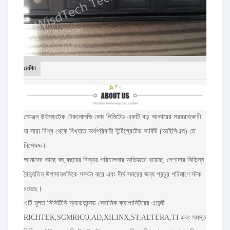
মেশিন
শেঞ্জেন উইসডটেক টেকনোলজি কোং লিমিটেড একটি বড় আকারের সরবরাহকারী
যা সারা বিশ্ব থেকে বিখ্যাত অর্ধপরিবাহী ইন্টিগ্রেটেড সার্কিট (আইসিএস) তে
বিশেষজ্ঞ।
আমাদের কাছে বহু বছরের বিক্রয় পরিচালনার অভিজ্ঞতা রয়েছে, পেশাদার বিভিন্ন
বৈদ্যুতিন উপাদানগুলিকে সমর্থন করে এবং দীর্ঘ সময়ের জন্য প্রচুর পরিমাণে স্টক
রয়েছে।
এটি মূলত সিসিটিসি অ্যাডভান্সড সেরামিক ক্যাপাসিটরের এজেন্ট
RICHTEK,SGMRICO,AD,XILINX,ST,ALTERA,TI এবং সমস্ত