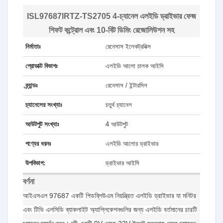
ISL97687IRTZ-TS2705 4-চ্যানেল এলইডি ড্রাইভার ফেজ
শিফট কন্ট্রোল এবং 10-বিট ডিমিং রেজোলিউশন সহ
নির্মাতাঃ
রেনেসাস ইলেকট্রনিক্স
প্রোডাক্ট বিভাগঃ
এলইডি আলো চালক আইসি
ব্র্যান্ডঃ
রেনেসাস / ইন্টারসিল
চ্যানেলের সংখ্যাঃ
চতুর্থ চ্যানেল
আউটপুট সংখ্যাঃ
4 আউটপুট
পণ্যের ধরনঃ
এলইডি আলোর ড্রাইভার
উপবিভাগ:
ড্রাইভার আইসি
বর্ণনা
আইএসএল 97687 একটি পিডব্লিউএম নিয়ন্ত্রিত এলইডি ড্রাইভার যা মনিটর
এবং টিভি এলসিডি ব্যাকলাইট অ্যাপ্লিকেশনগুলির জন্য এলইডি বর্তমানের চারটি