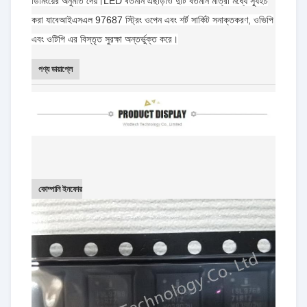
ডিমিংয়ের অনুমতি দেয়।LED বর্তমান এছাড়াও দুটি বর্তমান মাত্রা মধ্যে স্যুইচ
করা যাবেআইএসএল 97687 স্ট্রিং ওপেন এবং শর্ট সার্কিট সনাক্তকরণ, ওভিপি
এবং ওটিপি এর বিস্তৃত সুরক্ষা অন্তর্ভুক্ত করে।
পণ্য ডায়াপ্লে
কোম্পানি ইনফোর