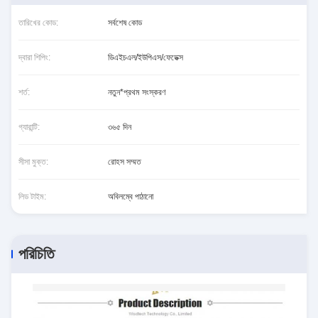
তারিখের কোড:
সর্বশেষ কোড
দ্বারা শিপিং:
ডিএইচএল/ইউপিএস/ফেডেক্স
শর্ত:
নতুন*প্রথম সংস্করণ
গ্যারান্টি:
৩৬৫ দিন
সীসা মুক্ত:
রোহস সম্মত
লিড টাইম:
অবিলম্বে পাঠানো
পরিচিতি