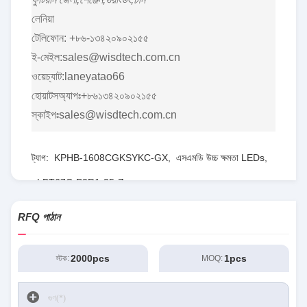
লেনিয়া
টেলিফোন: +৮৬-১৩৪২০৯০২১৫৫
ই-মেইল:sales@wisdtech.com.cn
ওয়েচ্যাট:laneyatao66
হোয়াটসঅ্যাপঃ+৮৬১৩৪২০৯০২১৫৫
স্কাইপঃsales@wisdtech.com.cn
ট্যাগ:
KPHB-1608CGKSYKC-GX
,
এসএমডি উচ্চ ক্ষমতা LEDs
,
LBT67C-P2R1-35-Z
RFQ পাঠান
2000pcs
1pcs
স্টক:
MOQ: