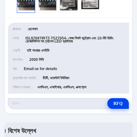
উত্পাদক:
রেনেসাস
বর্ণনা:
ISL97687IRTZ-TS27054- ফেজ শিফট কন্ট্রোল এবং 10-বিট ডিমিং
রেজোলিউশন সহ চ্যানেল LED ড্রাইভার
শ্রেণী:
হাই পাওয়ার এলইডি
ইন-স্টক:
2000 পিসি
দাম:
Email us for details
মূল্যপরিশোধ পদ্ধতি:
টি/টি, ওয়েস্টার্ন ইউনিয়ন
পরিবহণ মাধ্যম:
এলসিএল, এআইআর, এফসিএল, এক্সপ্রেস
RFQ
বিশেষ উল্লেখ