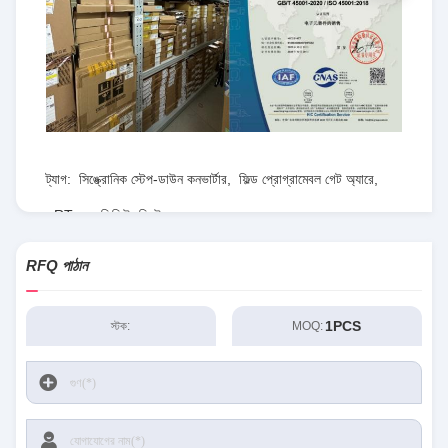
ট্যাগ:
সিঙ্ক্রোনিক স্টেপ-ডাউন কনভার্টার
,
ফিল্ড প্রোগ্রামেবল গেট অ্যারে
,
RT৮০৭৭জিকিউডব্লিউ
RFQ পাঠান
1PCS
স্টক:
MOQ: