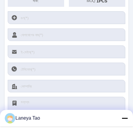
1PCS
স্টক:
MOQ:
Laneya Tao