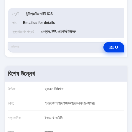
শ্রেণী:
ইন্টিগ্রেটেড সার্কিট ICS
দাম:
Email us for details
মূল্যপরিশোধ পদ্ধতি:
পেপ্যাল, টিটি, ওয়েস্টার্ন ইউনিয়ন
RFQ
বিশেষ উল্লেখ
নির্মাতা:
ব্রডকম লিমিটেড
বর্ণনা:
ইথারনেট আইসি ইউনিডাইরেকশনাল রি-টাইমার
পণ্য তালিকা:
ইথারনেট আইসি