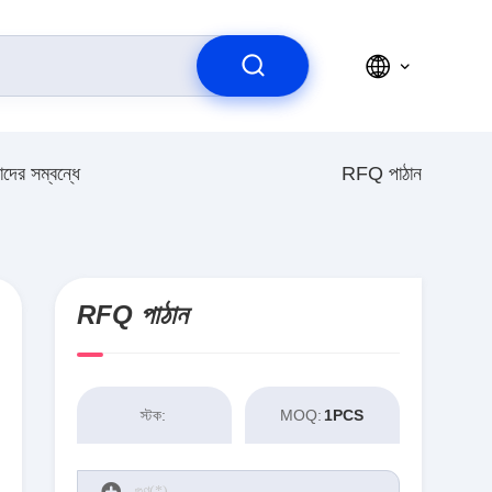
দের সম্বন্ধে
RFQ পাঠান
RFQ পাঠান
স্টক:
MOQ:
1PCS