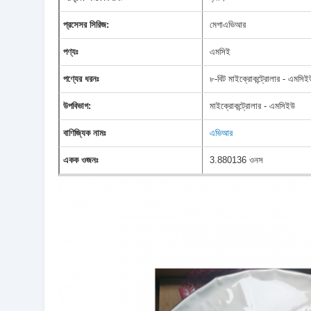
প্রসেসর সিরিজ:
মেগাএভিআর
পণ্যঃ
এমসিই
পণ্যের ধরনঃ
৮-বিট মাইক্রোকন্ট্রোলার - এমসিই
উপবিভাগ:
মাইক্রোকন্ট্রোলার - এমসিইউ
বাণিজ্যিক নামঃ
এভিআর
একক ওজনঃ
3.880136 ওনস