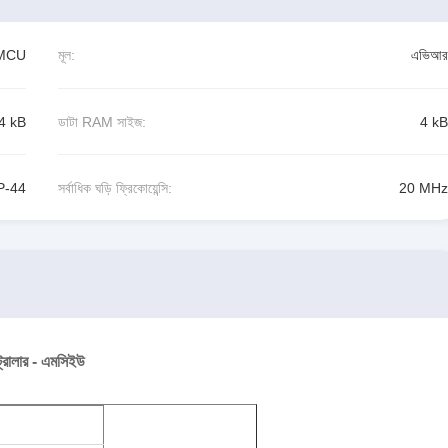
- MCU
মূল:
এভিআর
4 kB
ডাটা RAM সাইজ:
4 kB
P-44
সর্বাধিক ঘড়ি ফ্রিকোয়েন্সি:
20 MHz
রোলার - এমসিইউ