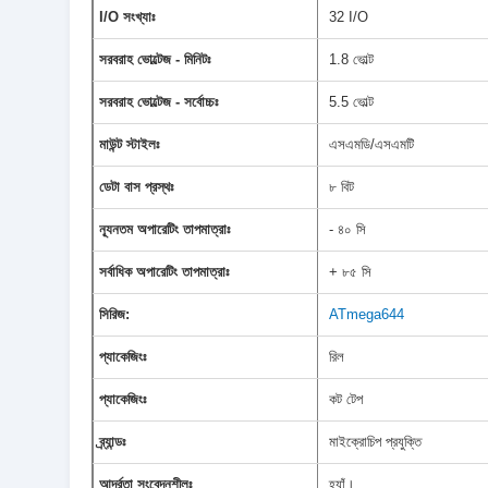
I/O সংখ্যাঃ
32 I/O
সরবরাহ ভোল্টেজ - মিনিটঃ
1.8 ভোল্ট
সরবরাহ ভোল্টেজ - সর্বোচ্চঃ
5.5 ভোল্ট
মাউন্ট স্টাইলঃ
এসএমডি/এসএমটি
ডেটা বাস প্রস্থঃ
৮ বিট
ন্যূনতম অপারেটিং তাপমাত্রাঃ
- ৪০ সি
সর্বাধিক অপারেটিং তাপমাত্রাঃ
+ ৮৫ সি
সিরিজ:
ATmega644
প্যাকেজিংঃ
রিল
প্যাকেজিংঃ
কট টেপ
ব্র্যান্ডঃ
মাইক্রোচিপ প্রযুক্তি
আর্দ্রতা সংবেদনশীলঃ
হ্যাঁ।