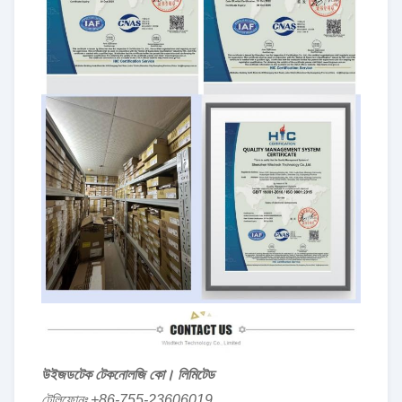
উইজডটেক টেকনোলজি কো। লিমিটেড
টেলিফোনঃ +86-755-23606019