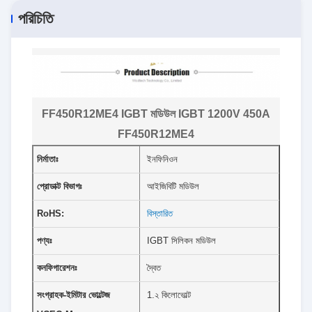
পরিচিতি
FF450R12ME4 IGBT মডিউল IGBT 1200V 450A
FF450R12ME4
নির্মাতাঃ
ইনফিনিওন
প্রোডাক্ট বিভাগঃ
আইজিবিটি মডিউল
RoHS:
বিস্তারিত
পণ্যঃ
IGBT সিলিকন মডিউল
কনফিগারেশনঃ
দ্বৈত
সংগ্রাহক-ইমিটার ভোল্টেজ
1.২ কিলোভোল্ট