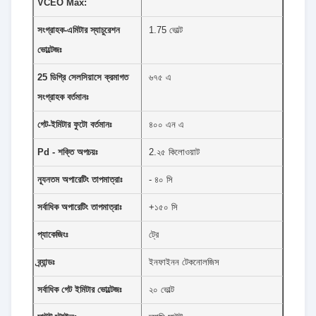
VCEO Max:
সংগ্রাহক-এমিটার স্যাচুরেশন
1.75 ভোল্ট
ভোল্টেজঃ
25 ডিগ্রি সেলসিয়াসে ক্রমাগত
৬৭৫ এ
সংগ্রাহক বর্তমানঃ
গেট-ইমিটার ফুটো বর্তমানঃ
৪০০ এন এ
Pd - শক্তি অপচয়ঃ
2.২৫ কিলোওয়াট
ন্যূনতম অপারেটিং তাপমাত্রাঃ
- ৪০ সি
সর্বাধিক অপারেটিং তাপমাত্রাঃ
+১৫০ সি
প্যাকেজিংঃ
ট্রে
ব্র্যান্ডঃ
ইনফাইনন টেকনোলজিস
সর্বাধিক গেট ইমিটার ভোল্টেজঃ
২০ ভোল্ট