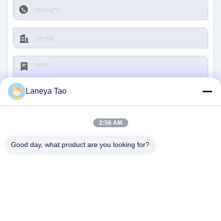
Laneya Tao
2:56 AM
জমা দিন
Good day, what product are you looking for?
আমাদের সাথে যোগাযোগ
ঠিকানা:
রুম ১২০৫-১২০৭, নংগাং বিল্ডিং, হুয়াফু রোড, ফুটিয়ান