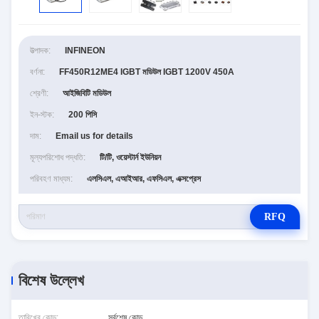
উত্পাদক:
INFINEON
বর্ণনা:
FF450R12ME4 IGBT মডিউল IGBT 1200V 450A
শ্রেণী:
আইজিবিটি মডিউল
ইন-স্টক:
200 পিসি
দাম:
Email us for details
মূল্যপরিশোধ পদ্ধতি:
টি/টি, ওয়েস্টার্ন ইউনিয়ন
পরিবহণ মাধ্যম:
এলসিএল, এআইআর, এফসিএল, এক্সপ্রেস
RFQ
বিশেষ উল্লেখ
তারিখের কোড:
সর্বশেষ কোড