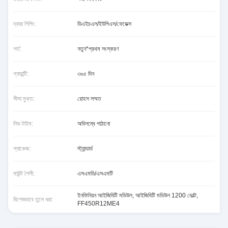
দ্বারা শিপিং:
ডিএইচএল/ইউপিএস/ফেডেক্স
শর্ত:
নতুন*প্রথম সংস্করণ
গ্যারান্টি:
৩৬৫ দিন
সীসা মুক্ত:
রোহস সম্মত
লিড টাইম:
অবিলম্বে পাঠানো
প্যাকেজ:
স্ট্যান্ডার্ড
মাউন্ট শৈলী:
এসএমডি/এসএমটি
ইনফিনিয়ন আইজিবিটি মডিউল
,
আইজিবিটি মডিউল 1200 ভোল্ট
,
বিশেষভাবে তুলে ধরা:
FF450R12ME4