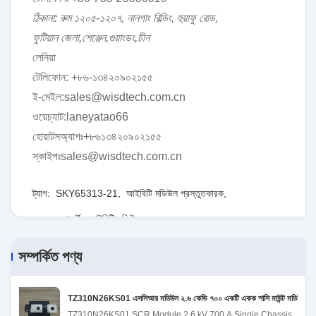
ঠিকানা: রুম ১২০৫-১২০৭, নানগাং বিল্ডিং, হুয়াফু রোড,
ফুটিয়ান জেলা,শেঞ্জেন,গুয়াংডং,চীন
লেনিয়া
টেলিফোন: +৮৬-১৩৪২০৯০২১৫৫
ই-মেইল:sales@wisdtech.com.cn
ওয়েচ্যাট:laneyatao66
হোয়াটসঅ্যাপঃ+৮৬১৩৪২০৯০২১৫৫
স্কাইপঃsales@wisdtech.com.cn
ট্যাগ:
SKY65313-21
,
আইবিটি মডিউল প্রস্তুতকারক
,
৯০০ মেগাহার্টজ আইবিটি মডিউল
সম্পর্কিত পণ্য
TZ310N26KS01 এসসিআর মডিউল ২.৬ কেভি ৭০০ একটি একক শাসি মাউন্ট মডিউল
TZ310N26KS01 SCR Module 2.6 kV 700 A Single Chassis