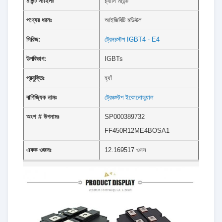
মাউন্ট স্টাইলঃ
চ্যাসি মাউন্ট
পণ্যের ধরনঃ
আইজিবিটি মডিউল
সিরিজ:
ট্রেনচস্টপ IGBT4 - E4
উপবিভাগ:
IGBTs
প্রযুক্তিঃ
হ্যাঁ
বাণিজ্যিক নামঃ
ট্রেঞ্চস্টপ ইকোনোডুয়াল
অংশ # উপনামঃ
SP000389732
FF450R12ME4BOSA1
একক ওজনঃ
12.169517 ওনস