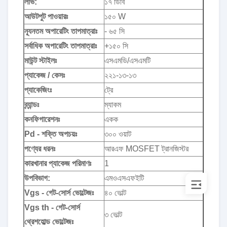
লাভ:
১৭ ডিবি
আউটপুট পাওয়ারঃ
১৫০ W
ন্যূনতম অপারেটিং তাপমাত্রাঃ
- ৬৫ সি
সর্বাধিক অপারেটিং তাপমাত্রাঃ
+১৫০ সি
মাউন্ট স্টাইলঃ
এসএমডি/এসএমটি
প্যাকেজ / কেসঃ
২২১-১৩-১৩
প্যাকেজিংঃ
ট্রে
ব্র্যান্ডঃ
ম্যাকম
কনফিগারেশনঃ
একক
Pd - শক্তি অপচয়ঃ
৩০০ ওয়াট
পণ্যের ধরনঃ
আরএফ MOSFET ট্রানজিস্টর
কারখানার প্যাকেজ পরিমাণঃ
1
উপবিভাগ:
এমওএসএফইটি
Vgs - গেট-সোর্স ভোল্টেজঃ
৪০ ভোল্ট
Vgs th - গেট-সোর্স
৩ ভোল্ট
থ্রেশহোল্ড ভোল্টেজঃ