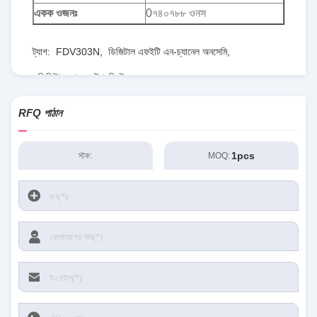
একক ওজনঃ
0৭৪০৭৮৮ ওনস
ট্যাগ:
FDV303N
,
ডিজিটাল এফইটি এন-চ্যানেল অনসেমি
,
ডিজিটাল আরএফ ট্রানজিস্টর
RFQ পাঠান
1pcs
স্টক:
MOQ: