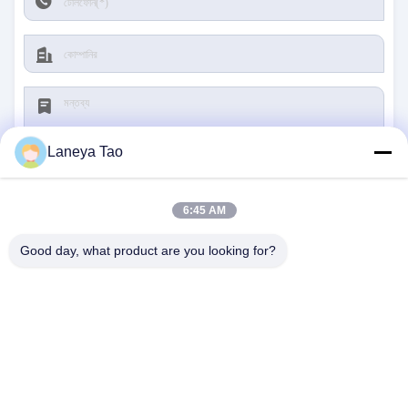
Laneya Tao
6:45 AM
জমা দিন
Good day, what product are you looking for?
আমাদের সাথে যোগাযোগ
ঠিকানা:
রুম ১২০৫-১২০৭, নংগাং বিল্ডিং, হুয়াফু রোড, ফুটিয়ান
ডিস্ট্রিক্ট, শেনজেন, গুয়াংডং, চীন