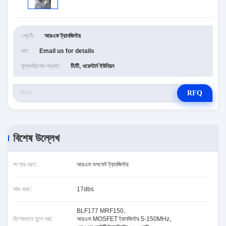
শ্রেণী:
আরএফ ট্রানজিস্টর
দাম:
Email us for details
মূল্যপরিশোধ পদ্ধতি:
টি/টি, ওয়েস্টার্ন ইউনিয়ন
RFQ
বিশেষ উল্লেখ
পণ্যের ধরন::
আরএফ মসফেট ট্রানজিস্টর
লাভ করা::
17dbs
BLF177 MRF150
,
বিশেষভাবে তুলে ধরা:
আরএফ MOSFET ট্রানজিস্টর 5-150MHz
,