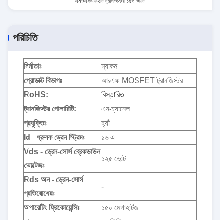
এমওএসএফইটি ট্রানজিস্টর ১৫০ ওয়াট
পরিচিতি
নির্মাতাঃ
ম্যাকম
প্রোডাক্ট বিভাগঃ
আরএফ MOSFET ট্রানজিস্টর
RoHS:
বিস্তারিত
ট্রানজিস্টর পোলারিটি:
এন-চ্যানেল
প্রযুক্তিঃ
হ্যাঁ
Id - ধ্রুবক ড্রেন স্ট্রিমঃ
১৬ এ
Vds - ড্রেন-সোর্স ব্রেকডাউন
১২৫ ভোল্ট
ভোল্টেজঃ
Rds অন - ড্রেন-সোর্স
-
প্রতিরোধেরঃ
অপারেটিং ফ্রিকোয়েন্সিঃ
১৫০ মেগাহার্টজ