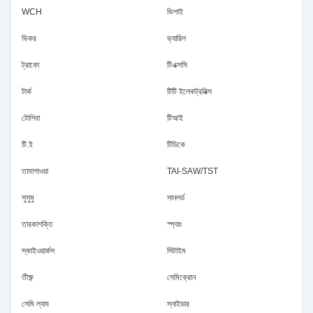
WCH
ভিশাই
ভিকর
ভ্যারিল
ট্রাকো
টিএক্সসি
টার্ক
টিটি ইলেকট্রনিক্স
টোশিবা
টিআই
টি.ই
টিডিকে
তামাগাওয়া
TAI-SAW/TST
সুসুমু
সানলর্ড
তারকাশক্তি
স্প্যাং
স্কাইওয়ার্কস
সিটাইম
তীক্ষ্ণ
সেমিক্রোন
সেমি ল্যাব
স্নাইডার