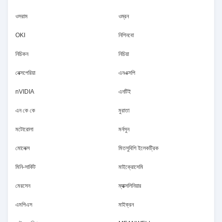
ওসরাম
ওম্রন
OKI
নিশিনবো
নিচিকন
নিচিয়া
নেক্সপেরিয়া
এনএক্সপি
nVIDIA
এনটিই
এন কে কে
মুরাতা
মটোরোলা
মর্নসুন
মোলেক্স
মিতসুবিশি ইলেকট্রিক
মিনি-সার্কিট
মাইক্রোসেমি
মেরসেন
ম্যাক্সলিনিয়ার
এমপিএস
মাইক্রন