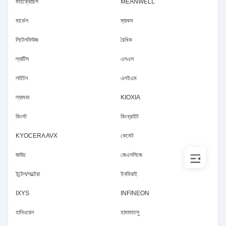
মাইক্রোচিপ
MEANWELL
মার্ভেল
ম্যাকম
লিটেলফিউজ
রৈখিক
ল্যাটিস
এলএস
লাইটন
এলইএম
ল্যামডা
KIOXIA
কিংস্ট
কিংব্রাইট
KYOCERA AVX
কেমেট
জাউচ
জেএসসিজে
ইন্টেল/অল্টেরা
ইনফিরাই
IXYS
INFINEON
হানিওয়েল
হামামাতসু