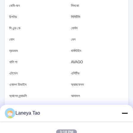
কেমি-কন
সিসকো
চিপনিড
সিসিটিসি
সি এন্ড কে
বোর্নস
বোশ
বেল
ব্রডকম
বার্নস্টাইন
খালি পা
AVAGO
এটমেল
এপিটিভ
এনালগ ডিভাইস
অ্যামফেনল
অ্যালেন ব্র্যাডলি
আদাফল
আব্রাকন
এভিসি
Laneya Tao
AUO
এজিএম
এডিআই
এ বি বি
3:18 PM