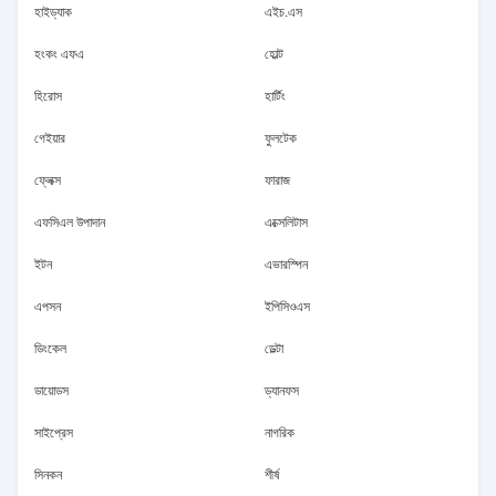
হাইড্যাক
এইচ.এস
হংকং এফএ
হোল্ট
হিরোস
হার্টিং
গেইয়ার
ফুলটেক
ফ্লেক্স
ফারাজ
এফসিএল উপাদান
এক্সেলিটাস
ইটন
এভারস্পিন
এপসন
ইপিসিওএস
ডিংকেল
ডেল্টা
ডায়োডস
ড্যানফস
সাইপ্রেস
নাগরিক
সিনকন
শীর্ষ