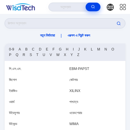
বাড়ি
>
Wisdtech Technology Co.,Limited প্রস্তুতকারক অনলাইন
|
নতুন নির্মাতারা
এক্সেল এ প্রিন্ট করুন
0-9
A
B
C
D
E
F
G
H
I
J
K
L
M
N
O
P
Q
R
S
T
U
V
W
X
Y
Z
পি.এস.এম.
EBM-PAPST
জিলোগ
জেটলার
ইয়াজিও
XILINX
ওয়ার্থ
পাশ্চাত্য
উইডমুলার
ওয়েভশেয়ার
উইনবন্ড
WIMA