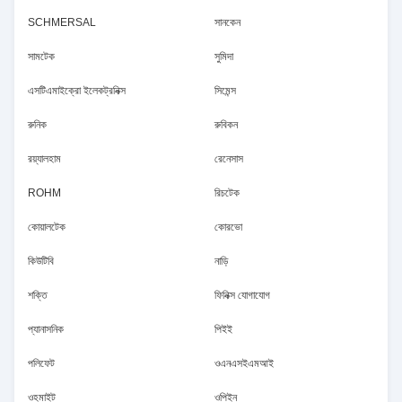
SCHMERSAL
সানকেন
সামটেক
সুমিদা
এসটিএমাইক্রো ইলেকট্রনিক্স
সিমেন্স
রুনিক
রুবিকন
রয়্যালহাম
রেনেসাস
ROHM
রিচটেক
কোয়ালটেক
কোরভো
কিউটিবি
নাড়ি
শক্তি
ফিনিক্স যোগাযোগ
প্যানাসনিক
পিইই
পলিফেট
ওএনএসইএমআই
ওহমাইট
ওপিইন