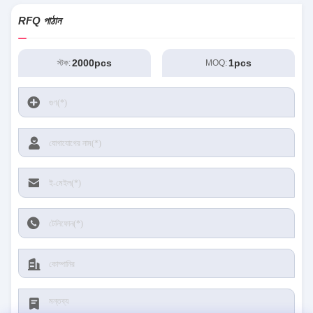
RFQ পাঠান
2000pcs
1pcs
স্টক:
MOQ: