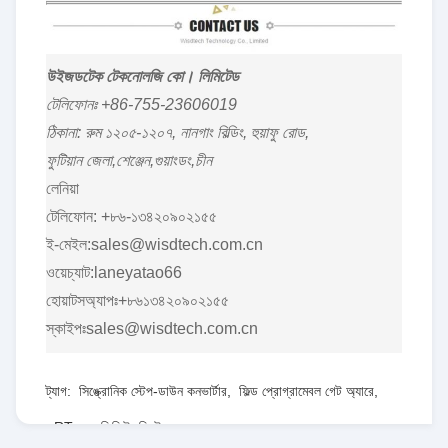
উইজডটেক টেকনোলজি কো। লিমিটেড
টেলিফোনঃ +86-755-23606019
ঠিকানা: রুম ১২০৫-১২০৭, নানগাং বিল্ডিং, হুয়াফু রোড,
ফুটিয়ান জেলা,শেঞ্জেন,গুয়াংডং,চীন
লেনিয়া
টেলিফোন: +৮৬-১৩৪২০৯০২১৫৫
ই-মেইল:sales@wisdtech.com.cn
ওয়েচ্যাট:laneyatao66
হোয়াটসঅ্যাপঃ+৮৬১৩৪২০৯০২১৫৫
স্কাইপঃsales@wisdtech.com.cn
ট্যাগ:
সিঙ্ক্রোনিক স্টেপ-ডাউন কনভার্টার
,
ফিল্ড প্রোগ্রামেবল গেট অ্যারে
,
RT৮০৭৭জিকিউডব্লিউ