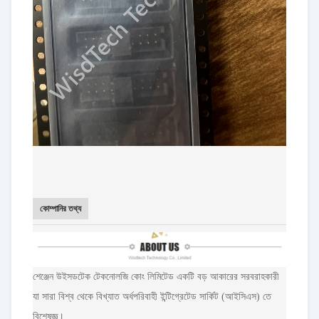
কোম্পানির তথ্য
শেঞ্জেন উইসডটেক টেকনোলজি কোং লিমিটেড একটি বড় আকারের সরবরাহকারী
যা সারা বিশ্ব থেকে বিখ্যাত অর্ধপরিবাহী ইন্টিগ্রেটেড সার্কিট (আইসিএস) তে
বিশেষজ্ঞ।