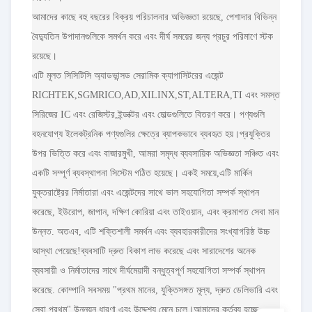
আমাদের কাছে বহু বছরের বিক্রয় পরিচালনার অভিজ্ঞতা রয়েছে, পেশাদার বিভিন্ন
বৈদ্যুতিন উপাদানগুলিকে সমর্থন করে এবং দীর্ঘ সময়ের জন্য প্রচুর পরিমাণে স্টক
রয়েছে।
এটি মূলত সিসিটিসি অ্যাডভান্সড সেরামিক ক্যাপাসিটরের এজেন্ট
RICHTEK,SGMRICO,AD,XILINX,ST,ALTERA,TI এবং সমস্ত
সিরিজের IC এবং রেজিস্টর,ইন্ডাক্টর এবং মোল্ডগুলিতে বিতরণ করে। পণ্যগুলি
বহনযোগ্য ইলেকট্রনিক পণ্যগুলির ক্ষেত্রে ব্যাপকভাবে ব্যবহৃত হয়।প্রযুক্তির
উপর ভিত্তি করে এবং বাজারমুখী, আমরা সমৃদ্ধ ব্যবসায়িক অভিজ্ঞতা সঞ্চিত এবং
একটি সম্পূর্ণ ব্যবস্থাপনা সিস্টেম গঠিত হয়েছে। একই সময়ে,এটি মার্কিন
যুক্তরাষ্ট্রের নির্মাতারা এবং এজেন্টদের সাথে ভাল সহযোগিতা সম্পর্ক স্থাপন
করেছে, ইউরোপ, জাপান, দক্ষিণ কোরিয়া এবং তাইওয়ান, এবং ক্রমাগত সেবা মান
উন্নত. অতএব, এটি শক্তিশালী সমর্থন এবং ব্যবহারকারীদের সংখ্যাগরিষ্ঠ উচ্চ
আস্থা পেয়েছে!ব্যবসাটি দ্রুত বিকাশ লাভ করেছে এবং সারাদেশের অনেক
ব্যবসায়ী ও নির্মাতাদের সাথে দীর্ঘমেয়াদী বন্ধুত্বপূর্ণ সহযোগিতা সম্পর্ক স্থাপন
করেছে. কোম্পানি সবসময় "প্রথম মানের, যুক্তিসঙ্গত মূল্য, দ্রুত ডেলিভারি এবং
সেবা প্রথম" উন্নয়ন ধারণা এবং উদ্দেশ্য মেনে চলে।আমাদের কর্তব্য হচ্ছে,