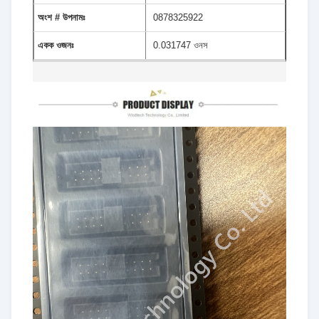
অংশ # উপনামঃ
0878325922
একক ওজনঃ
0.031747 ওনস