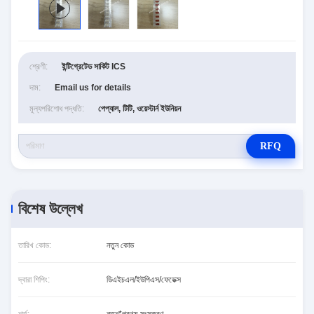
শ্রেণী:
ইন্টিগ্রেটেড সার্কিট ICS
দাম:
Email us for details
মূল্যপরিশোধ পদ্ধতি:
পেপ্যাল, টিটি, ওয়েস্টার্ন ইউনিয়ন
RFQ
বিশেষ উল্লেখ
তারিখ কোড:
নতুন কোড
দ্বারা শিপিং:
ডিএইচএল/ইউপিএস/ফেডেক্স