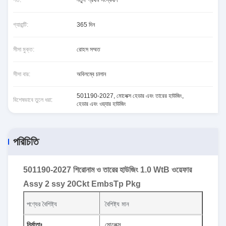
শর্ত:
নতুন*প্রথম সংস্করণ
গ্যারান্টি:
365 দিন
সীসা মুক্ত:
রোহস সম্মত
সীসা বার:
অবিলম্বে চালান
501190-2027
,
মোলেক্স হেডার এবং তারের হাউজিং
,
বিশেষভাবে তুলে ধরা:
হেডার এবং ওয়্যার হাউজিং
পরিচিতি
501190-2027 শিরোনাম ও তারের হাউজিং 1.0 WtB ওয়েফার
Assy 2 ssy 20Ckt EmbsTp Pkg
পণ্যের বৈশিষ্ট্য
বৈশিষ্ট্য মান
নির্মাতাঃ
মোলেক্স