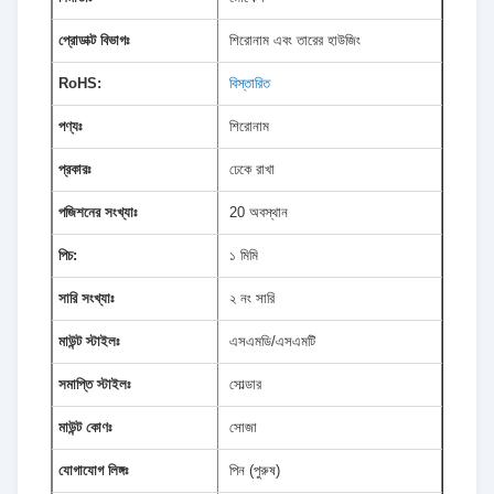
প্রোডাক্ট বিভাগঃ
শিরোনাম এবং তারের হাউজিং
RoHS:
বিস্তারিত
পণ্যঃ
শিরোনাম
প্রকারঃ
ঢেকে রাখা
পজিশনের সংখ্যাঃ
20 অবস্থান
পিচ:
১ মিমি
সারি সংখ্যাঃ
২ নং সারি
মাউন্ট স্টাইলঃ
এসএমডি/এসএমটি
সমাপ্তি স্টাইলঃ
সোল্ডার
মাউন্ট কোণঃ
সোজা
যোগাযোগ লিঙ্গঃ
পিন (পুরুষ)