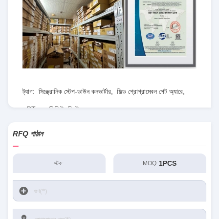
ট্যাগ:
সিঙ্ক্রোনিক স্টেপ-ডাউন কনভার্টার
,
ফিল্ড প্রোগ্রামেবল গেট অ্যারে
,
RT৮০৭৭জিকিউডব্লিউ
RFQ পাঠান
1PCS
স্টক:
MOQ: