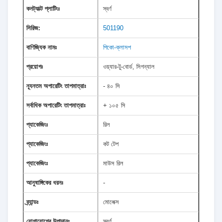
কনট্যাক্ট প্লাটিংঃ
স্বর্ণ
সিরিজ:
501190
বাণিজ্যিক নামঃ
পিকো-ক্লাসপ
প্রয়োগঃ
ওয়্যার-টু-বোর্ড, সিগন্যাল
ন্যূনতম অপারেটিং তাপমাত্রাঃ
- ৪০ সি
সর্বাধিক অপারেটিং তাপমাত্রাঃ
+ ১০৫ সি
প্যাকেজিংঃ
রিল
প্যাকেজিংঃ
কট টেপ
প্যাকেজিংঃ
মাউস রিল
আনুষাঙ্গিকের ধরনঃ
-
ব্র্যান্ডঃ
মোলেক্স
যোগাযোগের উপাদানঃ
স্বর্ণ